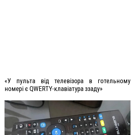
«У пульта від телевізора в готельному
номері є QWERTY-клавіатура ззаду»