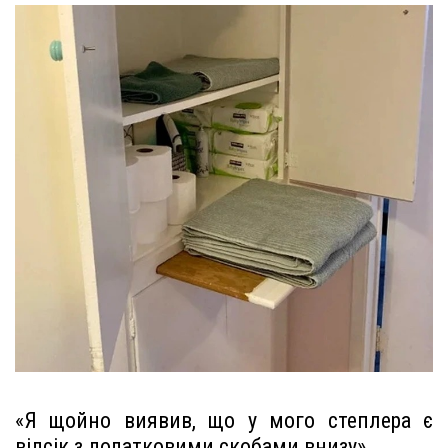
«Я щойно виявив, що у мого степлера є
відсік з додатковими скобами внизу»