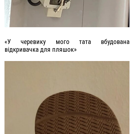
«У черевику мого тата вбудована
відкривачка для пляшок»