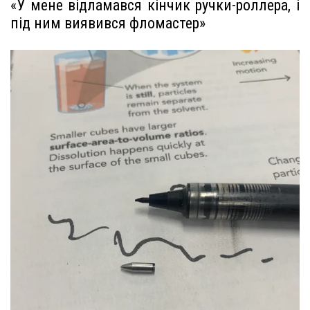
«У мене відламався кінчик ручки-роллера, і
під ним виявився фломастер»