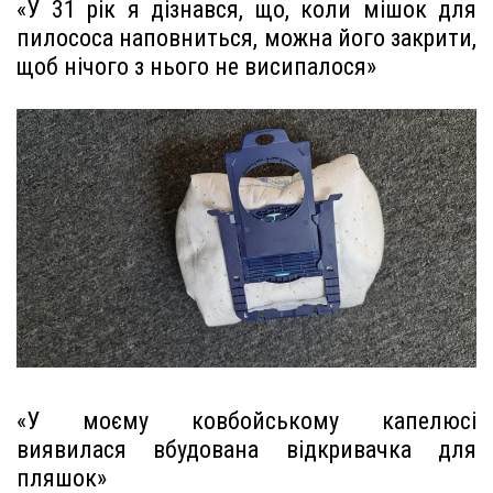
«У 31 рік я дізнався, що, коли мішок для
пилососа наповниться, можна його закрити,
щоб нічого з нього не висипалося»
«У моєму ковбойському капелюсі
виявилася вбудована відкривачка для
пляшок»