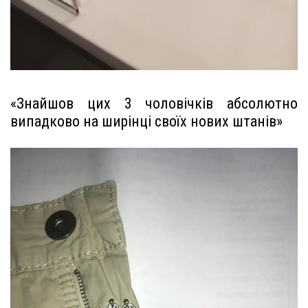
«Знайшов цих 3 чоловічків абсолютно
випадково на ширінці своїх нових штанів»