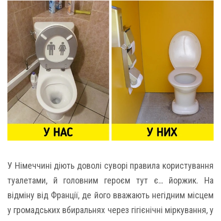
У Німеччині діють доволі суворі правила користування
туалетами, й головним героєм тут є… йоржик. На
відміну від Франції, де його вважають негідним місцем
у громадських вбиральнях через гігієнічні міркування, у