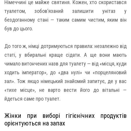
Німеччині це майже святиня. Кожен, хто скористався
туалетом, зобов’язаний залишити унітаз у
бездоганному стані — таким самим чистим, яким він
був до цього.
До того ж, німці дотримуються правила: незалежно від
статі, у вбиральні краще сідати. А ще вони мають
чимало витончених назв для туалету — від «місця, куди
ходить імператор», до «два нулі» чи «порцеляновий
зал». Тож якщо німецький знайомий запитує, де у вас
«тихе місце», не варто вести його до вітальні —
йдеться саме про туалет.
Жінки при виборі гігієнічних продуктів
орієнтуються на запах