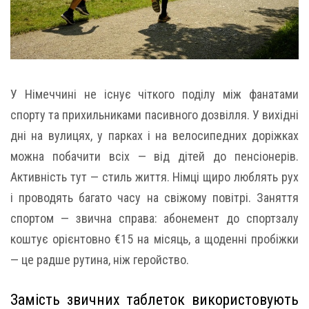
У Німеччині не існує чіткого поділу між фанатами
спорту та прихильниками пасивного дозвілля. У вихідні
дні на вулицях, у парках і на велосипедних доріжках
можна побачити всіх — від дітей до пенсіонерів.
Активність тут — стиль життя. Німці щиро люблять рух
і проводять багато часу на свіжому повітрі. Заняття
спортом — звична справа: абонемент до спортзалу
коштує орієнтовно €15 на місяць, а щоденні пробіжки
— це радше рутина, ніж геройство.
Замість звичних таблеток використовують