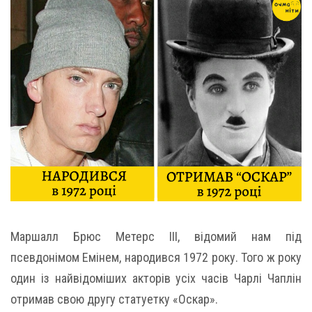
Маршалл Брюс Метерс III, відомий нам під
псевдонімом Емінем, народився 1972 року. Того ж року
один із найвідоміших акторів усіх часів Чарлі Чаплін
отримав свою другу статуетку «Оскар».