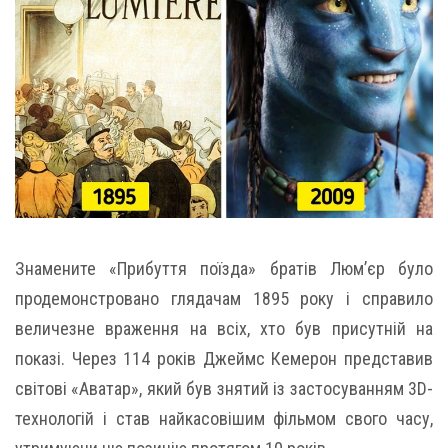
Знамените «Прибуття поїзда» братів Люм’єр було
продемонстровано глядачам 1895 року і справило
величезне враження на всіх, хто був присутній на
показі. Через 114 років Джеймс Кемерон представив
світові «Аватар», який був знятий із застосуванням 3D-
технологій і став найкасовішим фільмом свого часу,