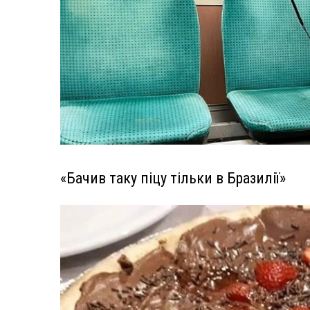
«Бачив таку піцу тільки в Бразилії»