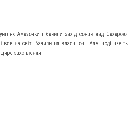
жунглях Амазонки і бачили захід сонця над Сахарою.
все на світі бачили на власні очі. Але іноді навіть
 щире захоплення.