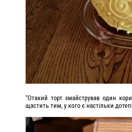
“Отакий торт змайстрував один кори
щастить тим, у кого є настільки дотепн