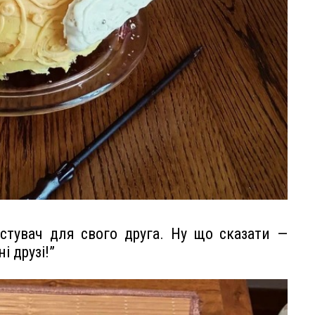
стувач для свого друга. Ну що сказати —
і друзі!”