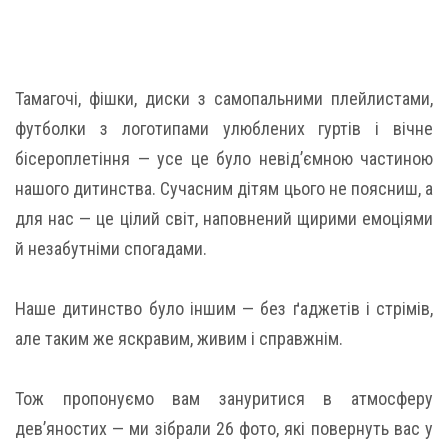
Тамагочі, фішки, диски з самопальними плейлистами,
футболки з логотипами улюблених гуртів і вічне
бісероплетіння — усе це було невід’ємною частиною
нашого дитинства. Сучасним дітям цього не поясниш, а
для нас — це цілий світ, наповнений щирими емоціями
й незабутніми спогадами.
Наше дитинство було іншим — без ґаджетів і стрімів,
але таким же яскравим, живим і справжнім.
Тож пропонуємо вам зануритися в атмосферу
дев’яностих — ми зібрали 26 фото, які повернуть вас у