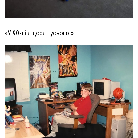
«У 90-ті я досяг усього!»