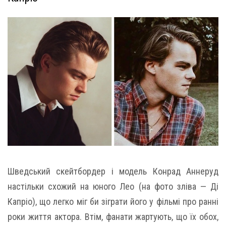
Шведський скейтбордер і модель Конрад Аннеруд
настільки схожий на юного Лео (на фото зліва — Ді
Капріо), що легко міг би зіграти його у фільмі про ранні
роки життя актора. Втім, фанати жартують, що їх обох,