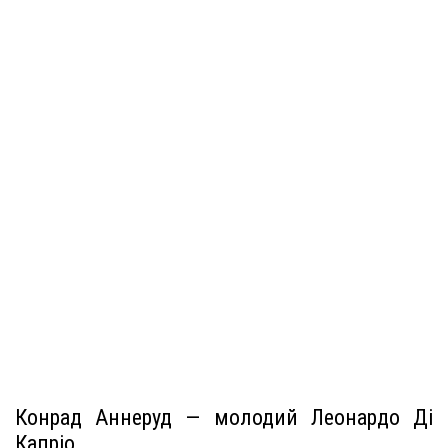
Конрад Аннеруд — молодий Леонардо Ді
Капріо