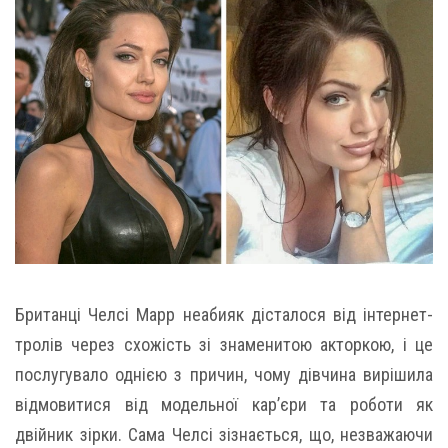
Британці Челсі Марр неабияк дісталося від інтернет-
тролів через схожість зі знаменитою акторкою, і це
послугувало однією з причин, чому дівчина вирішила
відмовитися від модельної кар’єри та роботи як
двійник зірки. Сама Челсі зізнається, що, незважаючи