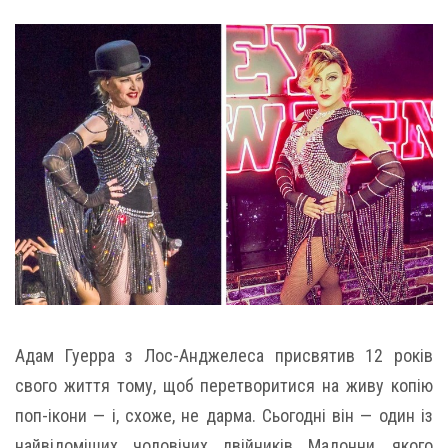
Адам Гуерра з Лос-Анджелеса присвятив 12 років
свого життя тому, щоб перетворитися на живу копію
поп-ікони — і, схоже, не дарма. Сьогодні він — один із
найвідоміших чоловічих двійників Мадонни, якого