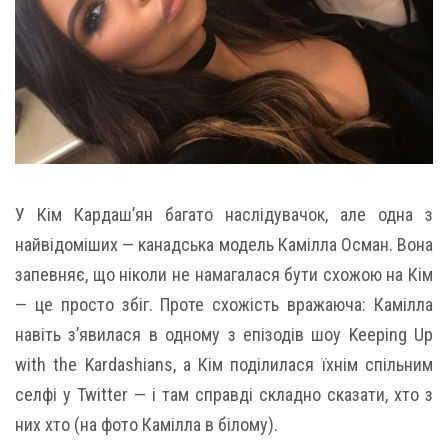
У Кім Кардаш’ян багато наслідувачок, але одна з
найвідоміших — канадська модель Камілла Осман. Вона
запевняє, що ніколи не намагалася бути схожою на Кім
— це просто збіг. Проте схожість вражаюча: Камілла
навіть з’явилася в одному з епізодів шоу Keeping Up
with the Kardashians, а Кім поділилася їхнім спільним
селфі у Twitter — і там справді складно сказати, хто з
них хто (на фото Камілла в білому).