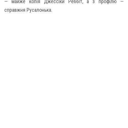
— майже копія Джессіки Реббіт, а з профілю —
справжня Русалонька.