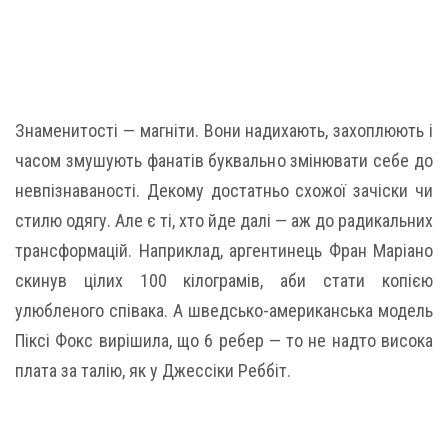
Знаменитості — магніти. Вони надихають, захоплюють і
часом змушують фанатів буквально змінювати себе до
невпізнаваності. Декому достатньо схожої зачіски чи
стилю одягу. Але є ті, хто йде далі — аж до радикальних
трансформацій. Наприклад, аргентинець Фран Маріано
скинув цілих 100 кілограмів, аби стати копією
улюбленого співака. А шведсько-американська модель
Піксі Фокс вирішила, що 6 ребер — то не надто висока
плата за талію, як у Джессіки Реббіт.