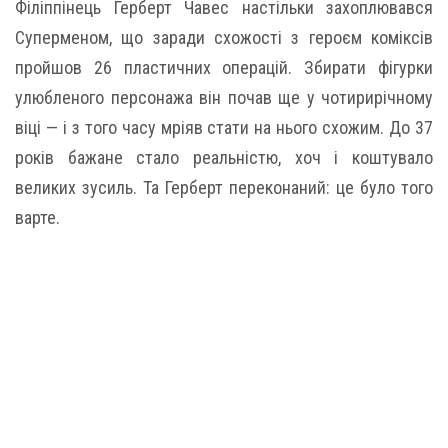
Філіппінець Герберт Чавес настільки захоплювався
Суперменом, що заради схожості з героєм коміксів
пройшов 26 пластичних операцій. Збирати фігурки
улюбленого персонажа він почав ще у чотирирічному
віці — і з того часу мріяв стати на нього схожим. До 37
років бажане стало реальністю, хоч і коштувало
великих зусиль. Та Герберт переконаний: це було того
варте.