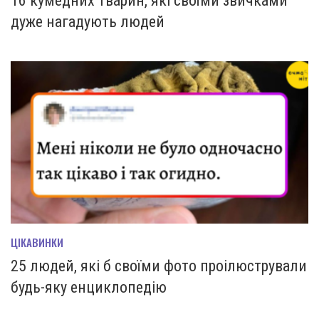
16 кумедних тварин, які своїми звичками
дуже нагадують людей
ЦІКАВИНКИ
25 людей, які б своїми фото проілюстрували
будь-яку енциклопедію