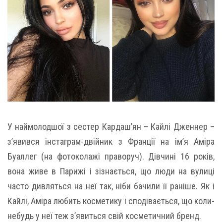
У наймолодшої з сестер Кардаш’ян – Кайлі Дженнер –
з’явився інстаграм-двійник з Франції на ім’я Аміра
Буаллег (на фотоколажі праворуч). Дівчині 16 років,
вона живе в Парижі і зізнається, що люди на вулиці
часто дивляться на неї так, ніби бачили її раніше. Як і
Кайлі, Аміра любить косметику і сподівається, що коли-
небудь у неї теж з’явиться свій косметичний бренд.