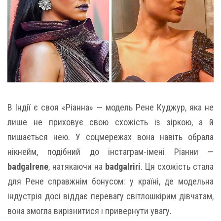
В Індії є своя «Ріанна» — модель Рене Куджур, яка не
лише не приховує свою схожість із зіркою, а й
пишається нею. У соцмережах вона навіть обрала
нікнейм, подібний до інстаграм-імені Ріанни —
badgalrene
, натякаючи на
badgalriri
. Ця схожість стала
для Рене справжнім бонусом: у країні, де модельна
індустрія досі віддає перевагу світлошкірим дівчатам,
вона змогла вирізнитися і привернути увагу.