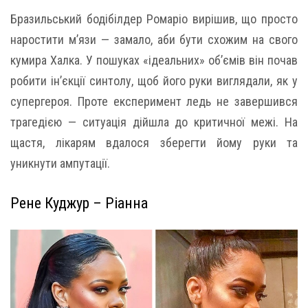
Бразильський бодібілдер Ромаріо вирішив, що просто
наростити м’язи — замало, аби бути схожим на свого
кумира Халка. У пошуках «ідеальних» об’ємів він почав
робити ін’єкції синтолу, щоб його руки виглядали, як у
супергероя. Проте експеримент ледь не завершився
трагедією — ситуація дійшла до критичної межі. На
щастя, лікарям вдалося зберегти йому руки та
уникнути ампутації.
Рене Куджур – Ріанна