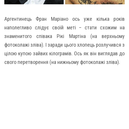
Аргентинець Фран Маріано ось уже кілька років
наполегливо слідує своїй меті – стати схожим на
знаменитого співака Рікі Мартіна (на верхньому
фотоколажі зліва). І заради цього хлопець розлучився з
цілою купою зайвих кілограмів. Ось як він виглядав до
свого перетворення (на нижньому фотоколажі зліва).