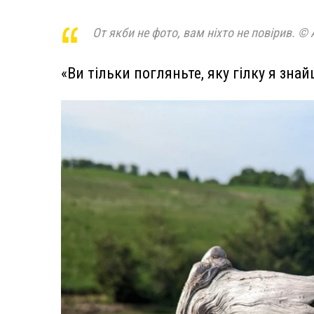
От якби не фото, вам ніхто не повірив. © 
«Ви тільки погляньте, яку гілку я зна