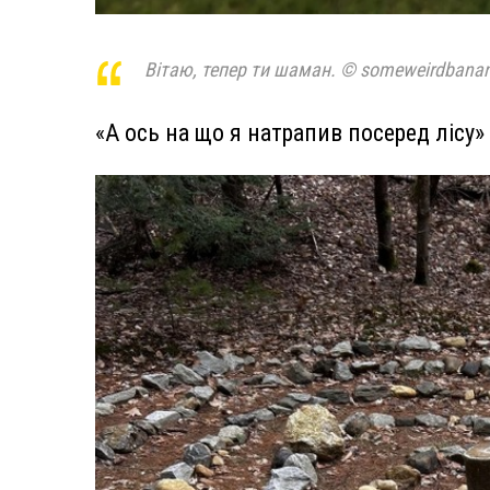
Вітаю, тепер ти шаман. © someweirdbanan
«А ось на що я натрапив посеред лісу»