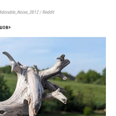
Adorable_Noise_3812 / Reddit
йшов»