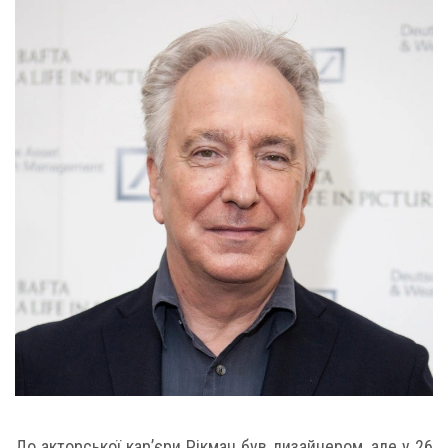
До акторської кар’єри Рікман був дизайнером, але у 26