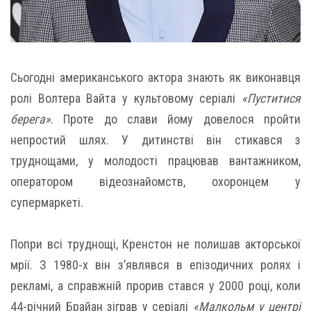
Сьогодні американського актора знають як виконавця
ролі Волтера Вайта у культовому серіалі
«Пуститися
берега»
. Проте до слави йому довелося пройти
непростий шлях. У дитинстві він стикався з
труднощами, у молодості працював вантажником,
оператором відеознайомств, охоронцем у
супермаркеті.
Попри всі труднощі, Кренстон не полишав акторської
мрії. З 1980-х він з’являвся в епізодичних ролях і
рекламі, а справжній прорив стався у 2000 році, коли
44-річний Брайан зіграв у серіалі
«Малкольм у центрі