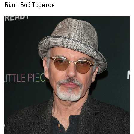
Біллі Боб Торнтон