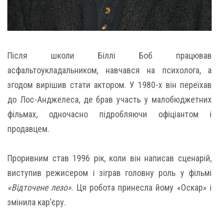
Після школи Біллі Боб працював
асфальтоукладальником, навчався на психолога, а
згодом вирішив стати актором. У 1980-х він переїхав
до Лос-Анджелеса, де брав участь у малобюджетних
фільмах, одночасно підробляючи офіціантом і
продавцем.
Проривним став 1996 рік, коли він написав сценарій,
виступив режисером і зіграв головну роль у фільмі
«Відточене лезо»
. Ця робота принесла йому «Оскар» і
змінила кар’єру.