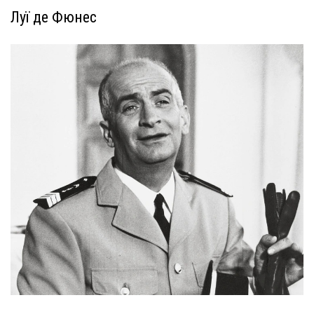
Луї де Фюнес