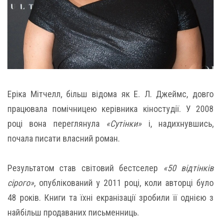
Еріка Мітчелл, більш відома як Е. Л. Джеймс, довго
працювала помічницею керівника кіностудії. У 2008
році вона переглянула
«Сутінки»
і, надихнувшись,
почала писати власний роман.
Результатом став світовий бестселер
«50 відтінків
сірого»
, опублікований у 2011 році, коли авторці було
48 років. Книги та їхні екранізації зробили її однією з
найбільш продаваних письменниць.