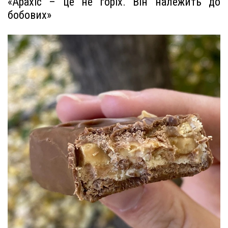
«Арахіс – це не горіх. Він належить до
бобових»