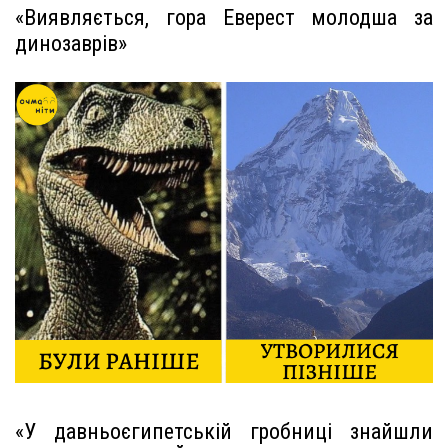
«Виявляється, гора Еверест молодша за
динозаврів»
«У давньоєгипетській гробниці знайшли