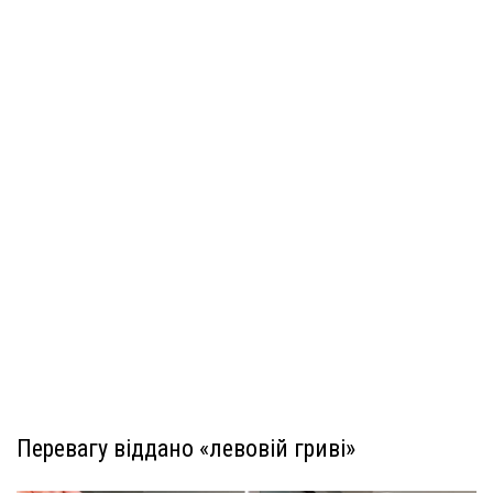
Перевагу віддано «левовій гриві»