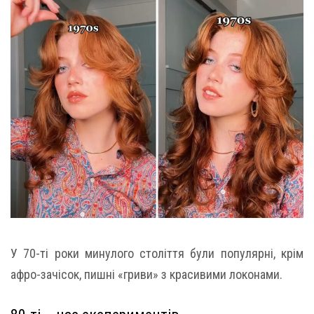
У 70-ті роки минулого століття були популярні, крім
афро-зачісок, пишні «гриви» з красивими локонами.