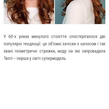
У 60-х роках минулого століття спостерігалося дві
популярні тенденції: це об’ємні зачіски з начосом і так
звані геометричні стрижки, моду на які запровадила
Твіггі – перша у світі супермодель.