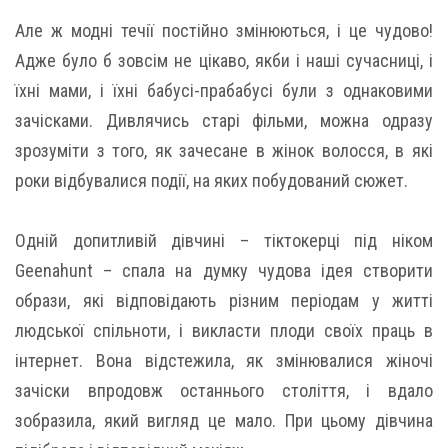
Але ж модні течії постійно змінюються, і це чудово!
Адже було б зовсім не цікаво, якби і наші сучасниці, і
їхні мами, і їхні бабусі-прабабусі були з однаковими
зачісками. Дивлячись старі фільми, можна одразу
зрозуміти з того, як зачесане в жінок волосся, в які
роки відбувалися події, на яких побудований сюжет.
Одній допитливій дівчині – тіктокерці під ніком
Geenahunt – спала на думку чудова ідея створити
образи, які відповідають різним періодам у житті
людської спільноти, і викласти плоди своїх праць в
інтернет. Вона відстежила, як змінювалися жіночі
зачіски впродовж останнього століття, і вдало
зобразила, який вигляд це мало. При цьому дівчина