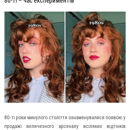
80-ті – час експериментів
80-ті роки минулого століття ознаменувалися появою у
продажі величезного арсеналу всіляких відтінків