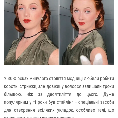
У 30-х роках минулого століття модниці любили робити
короткі стрижки, але довжину волосся залишали трохи
більшою, ніж за десятиліття до цього. Дуже
популярним у ті роки був стайлінг – спеціальні засоби
для створення всіляких укладок, особливо гелі, що
створюють ефект мокрого волосся.