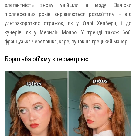
елегантність знову увійшли в моду. Зачіски
післявоєнних років вирізняються розмаїттям – від
ультракоротких стрижок, як у Одрі Хепберн, і до
кучерів, як у Мерилін Монро. У тренді також боб,
французька черепашка, каре, пучок на грецький манер.
Боротьба об’єму з геометрією