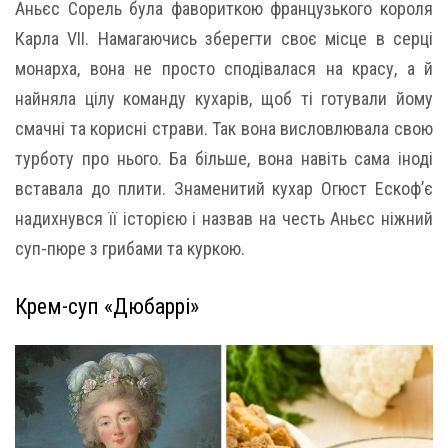
Аньєс Сорель була фавориткою французького короля
Карла VII. Намагаючись зберегти своє місце в серці
монарха, вона не просто сподівалася на красу, а й
найняла цілу команду кухарів, щоб ті готували йому
смачні та корисні страви. Так вона висловлювала свою
турботу про нього. Ба більше, вона навіть сама іноді
вставала до плити. Знаменитий кухар Огюст Ескоф’є
надихнувся її історією і назвав на честь Аньєс ніжний
суп-пюре з грибами та куркою.
Крем-суп «Дюбаррі»