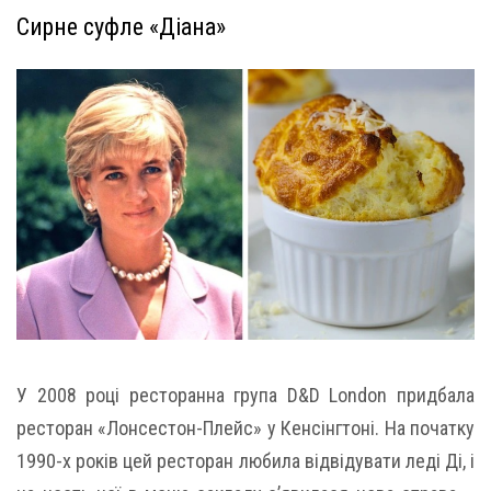
Сирне суфле «Діана»
У 2008 році ресторанна група D&D London придбала
ресторан «Лонсестон-Плейс» у Кенсінгтоні. На початку
1990-х років цей ресторан любила відвідувати леді Ді, і