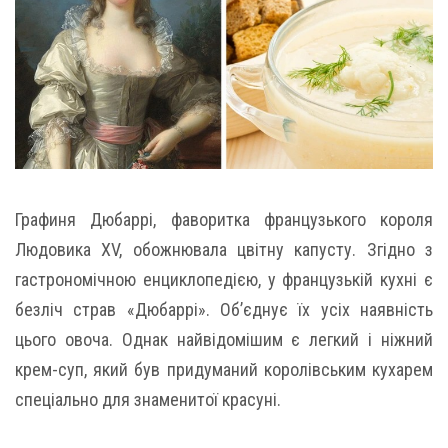
Графиня Дюбаррі, фаворитка французького короля
Людовика XV, обожнювала цвітну капусту. Згідно з
гастрономічною енциклопедією, у французькій кухні є
безліч страв «Дюбаррі». Об’єднує їх усіх наявність
цього овоча. Однак найвідомішим є легкий і ніжний
крем-суп, який був придуманий королівським кухарем
спеціально для знаменитої красуні.