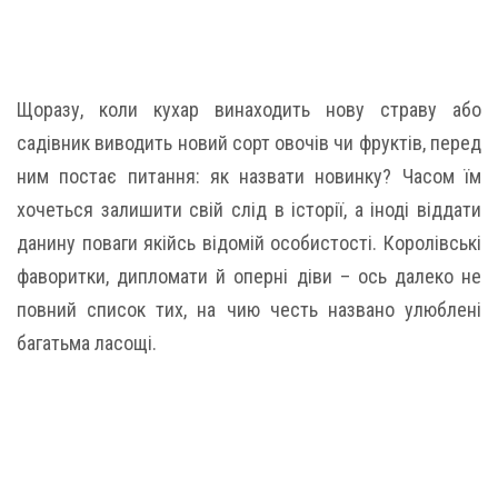
Щоразу, коли кухар винаходить нову страву або
садівник виводить новий сорт овочів чи фруктів, перед
ним постає питання: як назвати новинку? Часом їм
хочеться залишити свій слід в історії, а іноді віддати
данину поваги якійсь відомій особистості. Королівські
фаворитки, дипломати й оперні діви – ось далеко не
повний список тих, на чию честь названо улюблені
багатьма ласощі.