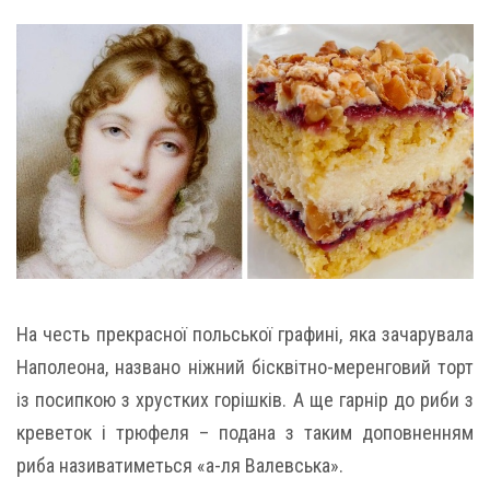
На честь прекрасної польської графині, яка зачарувала
Наполеона, названо ніжний бісквітно-меренговий торт
із посипкою з хрустких горішків. А ще гарнір до риби з
креветок і трюфеля – подана з таким доповненням
риба називатиметься «а-ля Валевська».