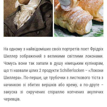
На одному з найвідоміших своїх портретів поет Фрідріх
Шиллер зображений з великими світлими локонами.
Чомусь вони так запали в душу німецьким кулінарам,
що ті назвали цілих 2 продукти Schillerlocken – «Локони
Шиллера». По-перше, це трубочки з листкового тіста з
начинкою зі збитих вершків або крему, а по-друге –
закуска зі скручених спіраллю копчених акулячих
черевців.