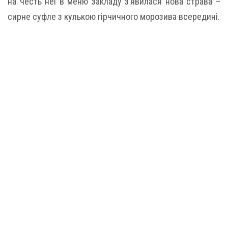
на честь неї в меню закладу з’явилася нова страва –
сирне суфле з кулькою гірчичного морозива всередині.