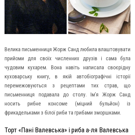
Велика письменниця Жорж Санд любила влаштовувати
прийоми для своїх численних друзів і сама була
чудовим кухарем. Вона навіть написала своєрідну
куховарську книгу, в якій автобіографічні історії
перемежовуються з рецептами тих страв, що
письменниця подавала до столу. Ім’я Жорж Санд
носить рибне консоме (міцний бульйон) із
фрикадельками з білої риби та грибами зморшками.
Торт «Пані Валевська» і риба а-ля Валевська