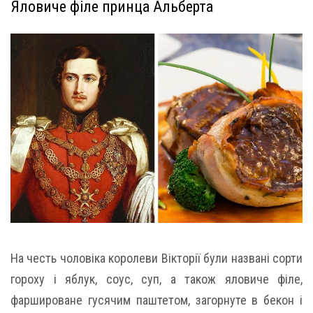
Яловиче філе принца Альберта
На честь чоловіка королеви Вікторії були названі сорти
гороху і яблук, соус, суп, а також яловиче філе,
фаршироване гусячим паштетом, загорнуте в бекон і