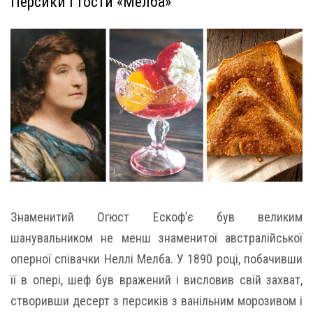
Персики і тости «Мелба»
Знаменитий Огюст Ескоф’є був великим
шанувальником не менш знаменитої австралійської
оперної співачки Неллі Мелба. У 1890 році, побачивши
її в опері, шеф був вражений і висловив свій захват,
створивши десерт з персиків з ванільним морозивом і