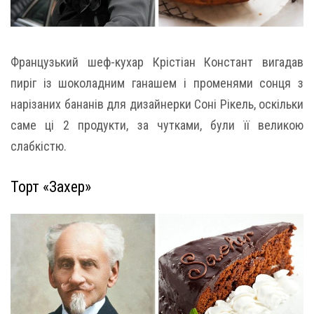
Французький шеф-кухар Крістіан Констант вигадав
пиріг із шоколадним ганашем і променями сонця з
нарізаних бананів для дизайнерки Соні Рікель, оскільки
саме ці 2 продукти, за чутками, були її великою
слабкістю.
Торт «Захер»