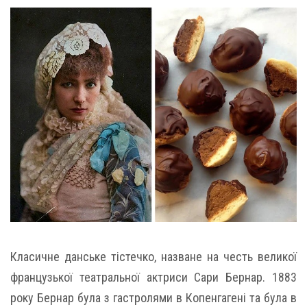
Класичне данське тістечко, назване на честь великої
французької театральної актриси Сари Бернар. 1883
року Бернар була з гастролями в Копенгагені та була в