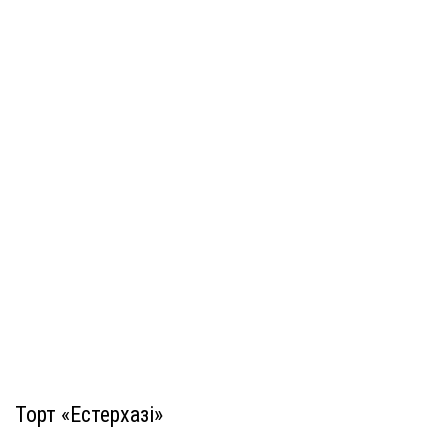
Торт «Естерхазі»