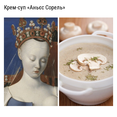
Крем-суп «Аньєс Сорель»