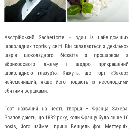
Австрійський Sachertorte – один із найвідоміших
шоколадних тортів у світі. Він складається з декількох
шарів шоколадного бісквіта з прошарком з
абрикосового джему і щедро прикрашений
шоколадною глазур’ю. Кажуть, що торт «Захер»
найсмачніший, якщо його подають із несолодкими
збитими вершками.
Торт названий на честь творця – Франца Захера.
Розповідають, що 1832 року, коли Францу було лише 16
років, його наймач, принц Венцель фон Меттерніх,