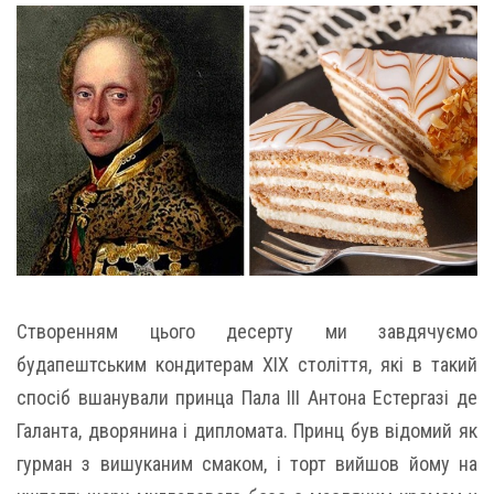
Створенням цього десерту ми завдячуємо
будапештським кондитерам ХІХ століття, які в такий
спосіб вшанували принца Пала ІІІ Антона Естергазі де
Галанта, дворянина і дипломата. Принц був відомий як
гурман з вишуканим смаком, і торт вийшов йому на