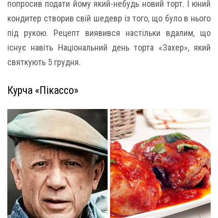
попросив подати йому який-небудь новий торт. І юний
кондитер створив свій шедевр із того, що було в нього
під рукою. Рецепт виявився настільки вдалим, що
існує навіть Національний день торта «Захер», який
святкують 5 грудня.
Курча «Пікассо»