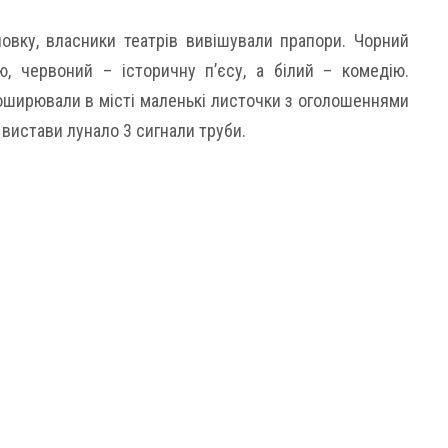
овку, власники театрів вивішували прапори. Чорний
ю, червоний – історичну п’єсу, а білий – комедію.
оширювали в місті маленькі листочки з оголошеннями
вистави лунало 3 сигнали труби.