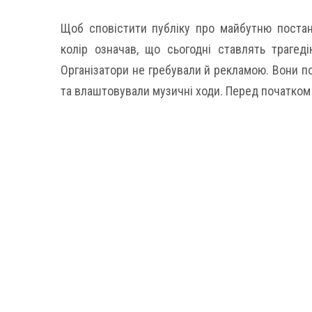
Щоб сповістити публіку про майбутню постан
колір означав, що сьогодні ставлять трагеді
Організатори не гребували й рекламою. Вони п
та влаштовували музичні ходи. Перед початком 