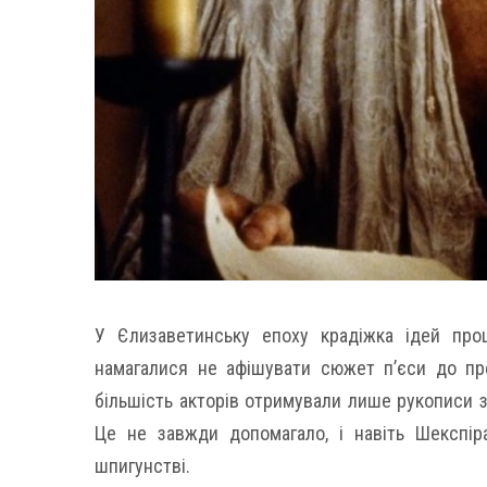
У Єлизаветинську епоху крадіжка ідей про
намагалися не афішувати сюжет п’єси до пре
більшість акторів отримували лише рукописи зі
Це не завжди допомагало, і навіть Шекспір
шпигунстві.