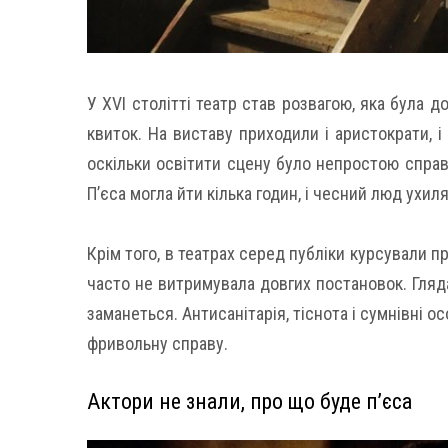
У XVI столітті театр став розвагою, яка була 
квиток. На виставу приходили і аристократи, і
оскільки освітити сцену було непростою справ
П’єса могла йти кілька годин, і чесний люд ухил
Крім того, в театрах серед публіки курсували про
часто не витримувала довгих постановок. Гляда
заманеться. Антисанітарія, тіснота і сумнівні 
фривольну справу.
Актори не знали, про що буде п’єса