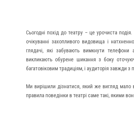
Сьогодні похід до театру – це урочиста подія.
очікуванні захопливого видовища і натхненн
глядачі, які забувають вимкнути телефони 
викликають обурене шикання з боку оточуюч
багатовіковим традиціям, і аудиторія завжди з 
Ми вирішили дізнатися, який же вигляд мало ві
правила поведінки в театрі саме такі, якими вон