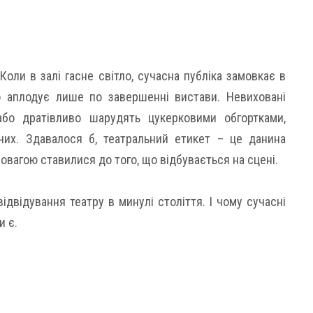
 Коли в залі гасне світло, сучасна публіка замовкає в
о аплодує лише по завершенні вистави. Невиховані
або дратівливо шарудять цукерковими обгортками,
их. Здавалося б, театральний етикет – це данина
повагою ставилися до того, що відбувається на сцені.
двідування театру в минулі століття. І чому сучасні
и є.