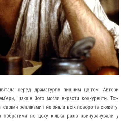
цвітала серед драматургів пишним цвітом. Автори
м’єри, інакше його могли вкрасти конкуренти. Тож
 своїми репліками і не знали всіх поворотів сюжету.
а побратими по цеху кілька разів звинувачували у