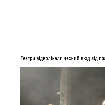
Театри відволікали чесний люд від пр