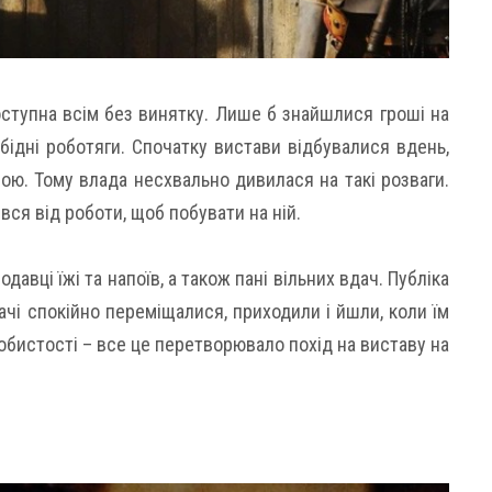
доступна всім без винятку. Лише б знайшлися гроші на
 бідні роботяги. Спочатку вистави відбувалися вдень,
ою. Тому влада несхвально дивилася на такі розваги.
явся від роботи, щоб побувати на ній.
давці їжі та напоїв, а також пані вільних вдач. Публіка
чі спокійно переміщалися, приходили і йшли, коли їм
особистості – все це перетворювало похід на виставу на