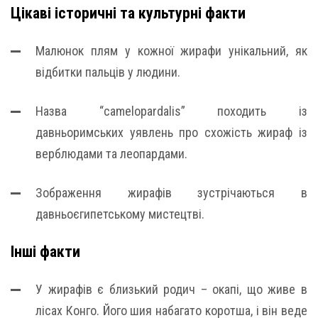
Цікаві історичні та культурні факти
Малюнок плям у кожної жирафи унікальний, як
відбитки пальців у людини.
Назва “camelopardalis” походить із
давньоримських уявлень про схожість жираф із
верблюдами та леопардами.
Зображення жирафів зустрічаються в
давньоєгипетському мистецтві.
Інші факти
У жирафів є близький родич – окапі, що живе в
лісах Конго. Його шия набагато коротша, і він веде