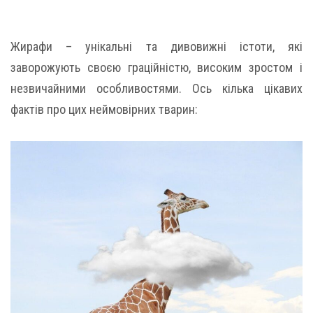
Жирафи – унікальні та дивовижні істоти, які
заворожують своєю граційністю, високим зростом і
незвичайними особливостями. Ось кілька цікавих
фактів про цих неймовірних тварин: