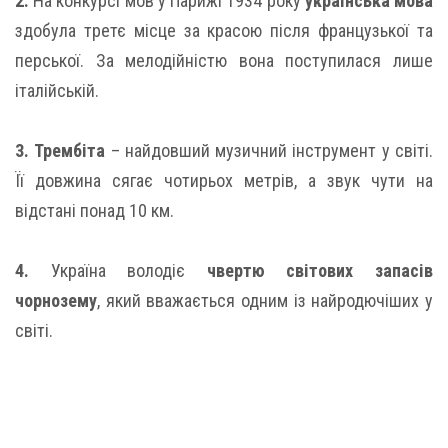
2.
На конкурсі мов у Парижі 1934 року
українська мова
здобула третє місце за красою після французької та
перської. За мелодійністю вона поступилася лише
італійській.
3. Трембіта
– найдовший музичний інструмент у світі.
Її довжина сягає чотирьох метрів, а звук чути на
відстані понад 10 км.
4.
Україна володіє
чвертю світових запасів
чорнозему
, який вважається одним із найродючіших у
світі.