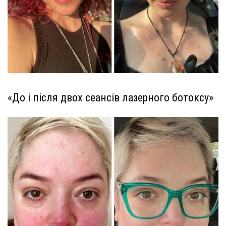
«До і після двох сеансів лазерного ботоксу»