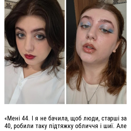
«Мені 44. І я не бачила, щоб люди, старші за
40, робили таку підтяжку обличчя і шиї. Але