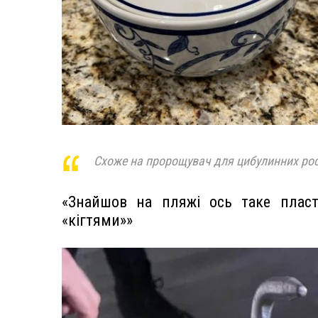
Схоже на пророщувач для цибулинних росл
«Знайшов на пляжі ось таке плас
«кігтями»»