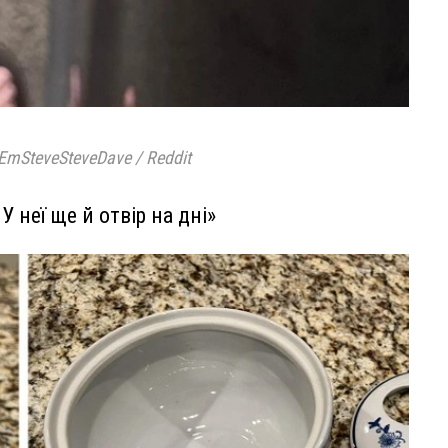
EmSteveSteveDave / Reddit
У неї ще й отвір на дні»