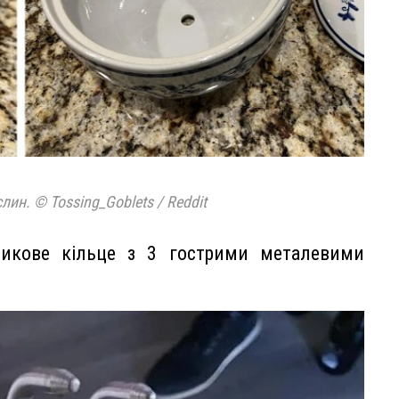
ин. © Tossing_Goblets / Reddit
тикове кільце з 3 гострими металевими