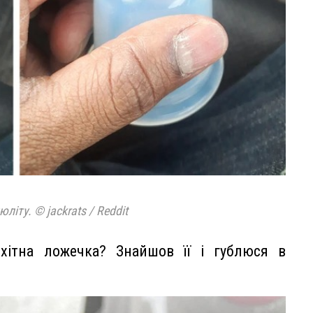
іту. © jackrats / Reddit
ихітна ложечка? Знайшов її і гублюся в