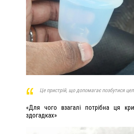
Це пристрій, що допомагає позбутися целюл
«Для чого взагалі потрібна ця кр
здогадках»