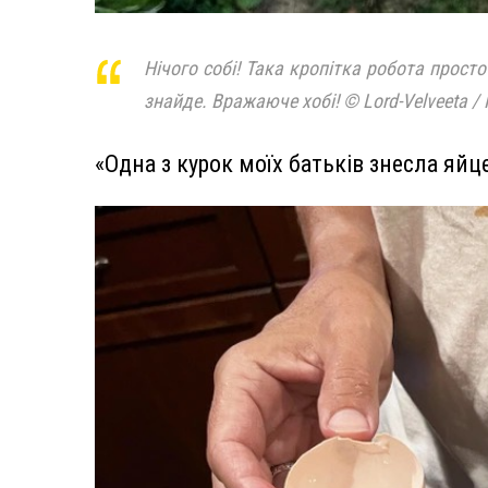
Нічого собі! Така кропітка робота прост
знайде. Вражаюче хобі! © Lord-Velveeta / 
«Одна з курок моїх батьків знесла яйц