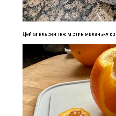
Цей апельсин теж містив маленьку ко