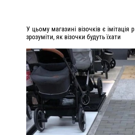
У цьому магазині візочків є імітація
зрозуміти, як візочки будуть їхати