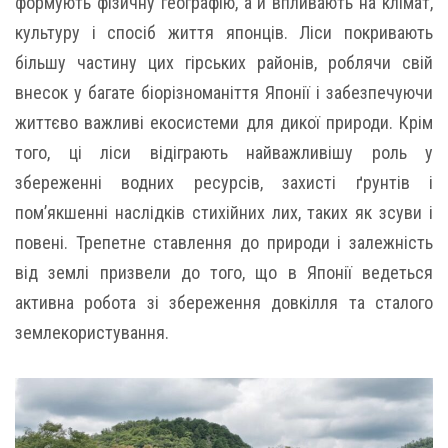
формують фізичну географію, а й впливають на клімат,
культуру і спосіб життя японців. Ліси покривають
більшу частину цих гірських районів, роблячи свій
внесок у багате біорізноманіття Японії і забезпечуючи
життєво важливі екосистеми для дикої природи. Крім
того, ці ліси відіграють найважливішу роль у
збереженні водних ресурсів, захисті ґрунтів і
пом’якшенні наслідків стихійних лих, таких як зсуви і
повені. Трепетне ставлення до природи і залежність
від землі призвели до того, що в Японії ведеться
активна робота зі збереження довкілля та сталого
землекористування.