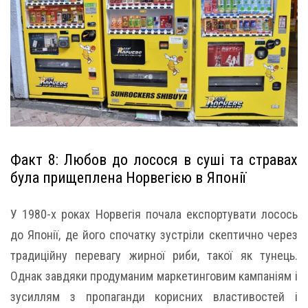
Факт 8: Любов до лосося в суші та стравах
була прищеплена Норвегією в Японії
У 1980-х роках Норвегія почала експортувати лосось
до Японії, де його спочатку зустріли скептично через
традиційну перевагу жирної риби, такої як тунець.
Однак завдяки продуманим маркетинговим кампаніям і
зусиллям з пропаганди корисних властивостей і