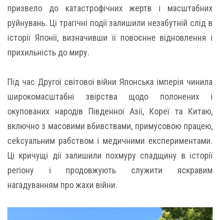
призвело до катастрофічних жертв і масштабних
руйнувань. Ці трагічні події залишили незабутній слід в
історії Японії, визначивши її повоєнне відновлення і
прихильність до миру.
Під час Другої світової війни Японська імперія чинила
широкомасштабні звірства щодо полонених і
окупованих народів Південної Азії, Кореї та Китаю,
включно з масовими вбивствами, примусовою працею,
сеkсуальним рабством і медичними експериментами.
Ці кричущі дії залишили похмуру спадщину в історії
регіону і продовжують служити яскравим
нагадуванням про жахи війни.