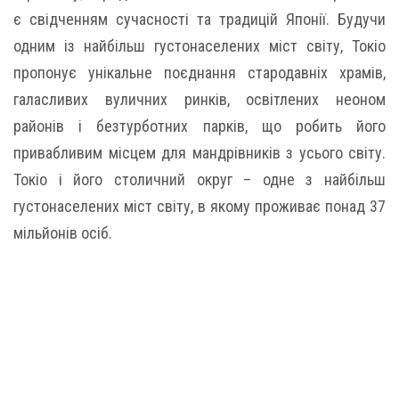
є свідченням сучасності та традицій Японії. Будучи
одним із найбільш густонаселених міст світу, Токіо
пропонує унікальне поєднання стародавніх храмів,
галасливих вуличних ринків, освітлених неоном
районів і безтурботних парків, що робить його
привабливим місцем для мандрівників з усього світу.
Токіо і його столичний округ – одне з найбільш
густонаселених міст світу, в якому проживає понад 37
мільйонів осіб.