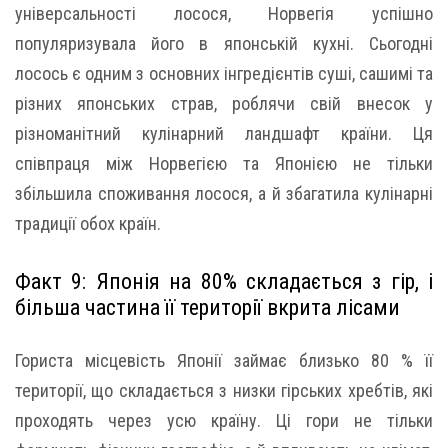
універсальності лосося, Норвегія успішно
популяризувала його в японській кухні. Сьогодні
лосось є одним з основних інгредієнтів суші, сашимі та
різних японських страв, роблячи свій внесок у
різноманітний кулінарний ландшафт країни. Ця
співпраця між Норвегією та Японією не тільки
збільшила споживання лосося, а й збагатила кулінарні
традиції обох країн.
Факт 9: Японія на 80% складається з гір, і
більша частина її території вкрита лісами
Гориста місцевість Японії займає близько 80 % її
території, що складається з низки гірських хребтів, які
проходять через усю країну. Ці гори не тільки