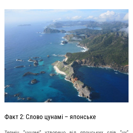
Факт 2: Слово цунамі – японське
Термін “цунамі” утворено від японських слів “цу”