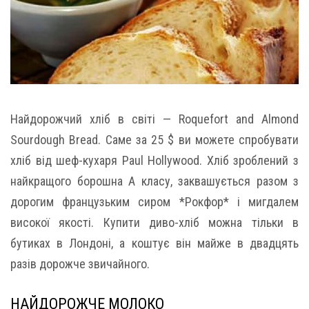
Найдорожчий хліб в світі — Roquefort and Almond
Sourdough Bread. Саме за 25 $ ви можете спробувати
хліб від шеф-кухаря Paul Hollywood. Хліб зроблений з
найкращого борошна А класу, заквашується разом з
дорогим французьким сиром *Рокфор* і мигдалем
високої якості. Купити диво-хліб можна тільки в
бутиках в Лондоні, а коштує він майже в двадцять
разів дорожче звичайного.
НАЙДОРОЖЧЕ МОЛОКО