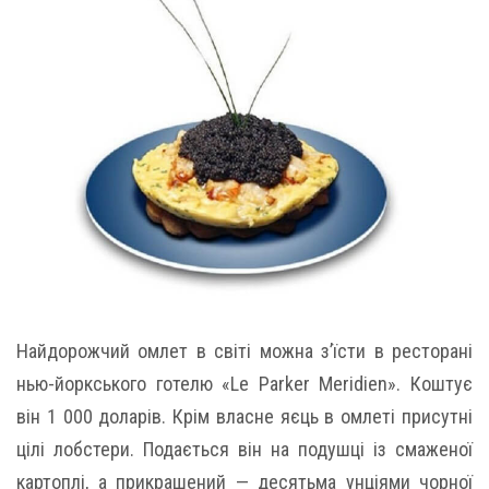
Найдорожчий омлет в світі можна з’їсти в ресторані
нью-йоркського готелю «Le Parker Meridien». Коштує
він 1 000 доларів. Крім власне яєць в омлеті присутні
цілі лобстери. Подається він на подушці із смаженої
картоплі, а прикрашений — десятьма унціями чорної