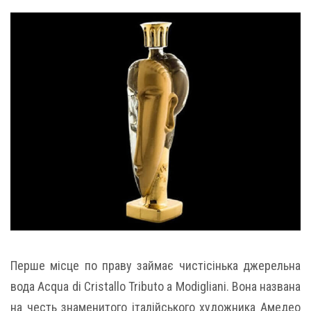
Перше місце по праву займає чистісінька джерельна
вода Acqua di Cristallo Tributo a Modigliani. Вона названа
на честь знаменитого італійського художника Амедео