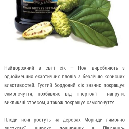
Найдорожчий в світі сік — Ноні виробляють з
однойменних екзотичних плодів з безліччю корисних
властивостей. Густий бордовий сік значно покращує
самопочуття, позбавляє від гіпертонії і напруги,
викликані стресом, а також покращує самопочуття.
Плоди ноні ростуть на деревах Морінди лимонно
листкової, широко поширених в Південно-