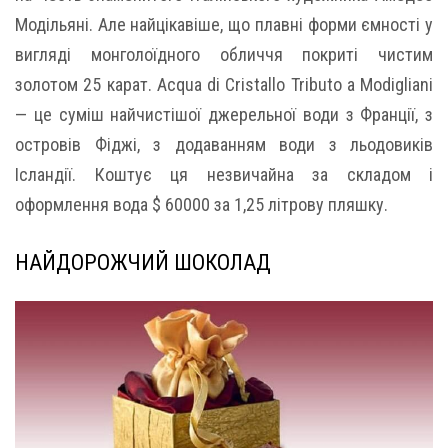
Модільяні. Але найцікавіше, що плавні форми ємності у
вигляді монголоїдного обличчя покриті чистим
золотом 25 карат. Acqua di Cristallo Tributo a Modigliani
— це суміш найчистішої джерельної води з Франції, з
островів Фіджі, з додаванням води з льодовиків
Ісландії. Коштує ця незвичайна за складом і
оформлення вода $ 60000 за 1,25 літрову пляшку.
НАЙДОРОЖЧИЙ ШОКОЛАД