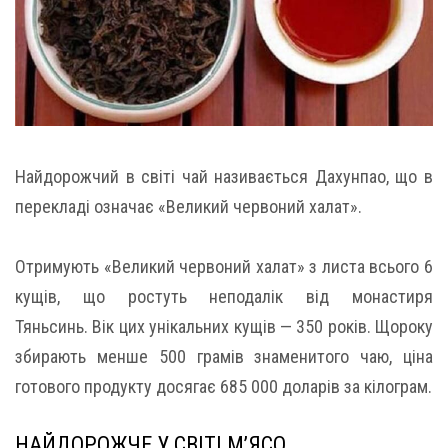
Найдорожчий в світі чай називається Дахунпао, що в
перекладі означає «Великий червоний халат».
Отримують «Великий червоний халат» з листа всього 6
кущів, що ростуть неподалік від монастиря
Тяньсинь. Вік цих унікальних кущів — 350 років. Щороку
збирають менше 500 грамів знаменитого чаю, ціна
готового продукту досягає 685 000 доларів за кілограм.
НАЙДОРОЖЧЕ У СВІТІ М’ЯСО