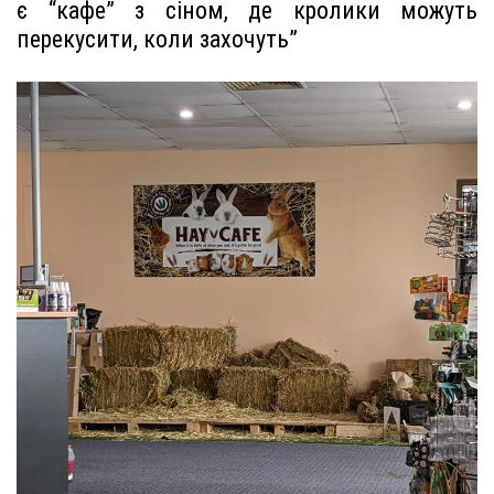
є “кафе” з сіном, де кролики можуть
перекусити, коли захочуть”