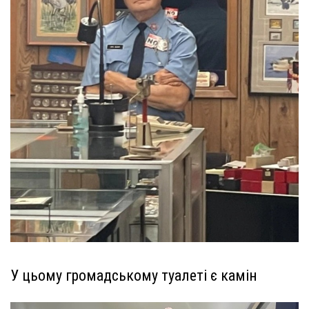
У цьому громадському туалеті є камін