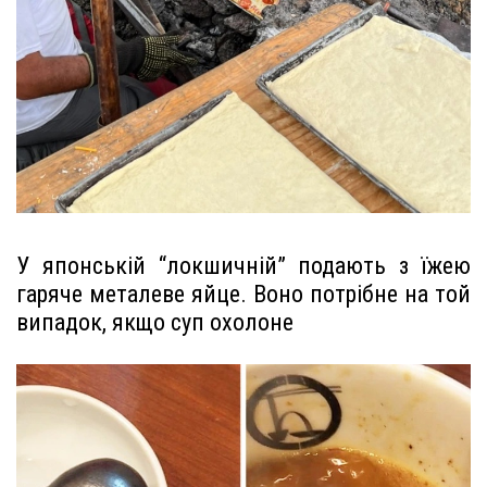
У японській “локшичній” подають з їжею
гаряче металеве яйце. Воно потрібне на той
випадок, якщо суп охолоне