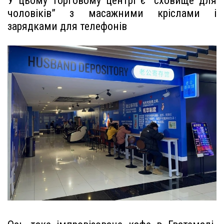
У цьому торговому центрі є “сховище для
чоловіків” з масажними кріслами і
зарядками для телефонів