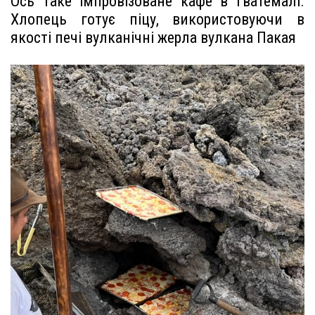
Ось таке імпровізоване кафе в Гватемалі.
Хлопець готує піцу, використовуючи в
якості печі вулканічні жерла вулкана Пакая