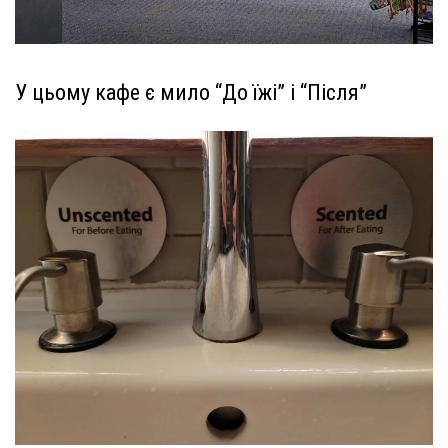
У цьому кафе є мило “До їжі” і “Після”