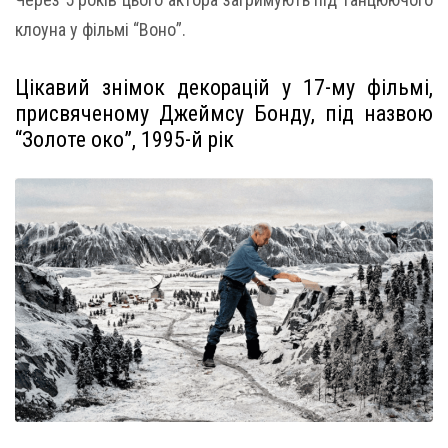
клоуна у фільмі “Воно”.
Цікавий знімок декорацій у 17-му фільмі,
присвяченому Джеймсу Бонду, під назвою
“Золоте око”, 1995-й рік