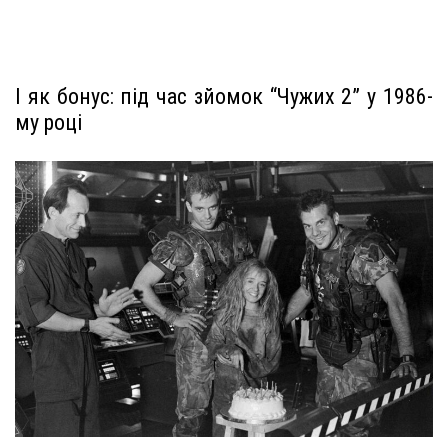
І як бонус: під час зйомок “Чужих 2” у 1986-
му році