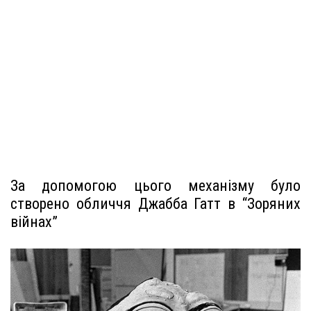
За допомогою цього механізму було
створено обличчя Джабба Гатт в “Зоряних
війнах”