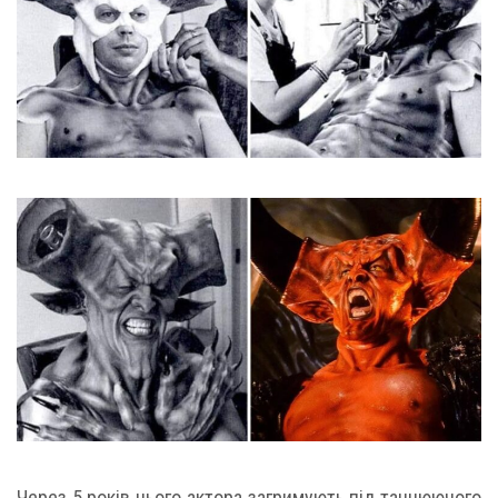
Через 5 років цього актора загримують під танцюючого