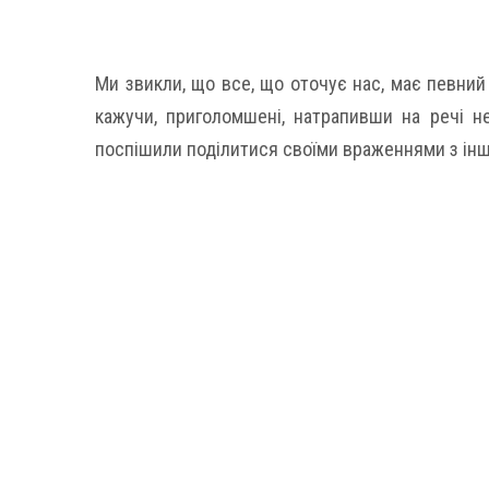
Ми звикли, що все, що оточує нас, має певний ко
кажучи, приголомшені, натрапивши на речі не
поспішили поділитися своїми враженнями з ін