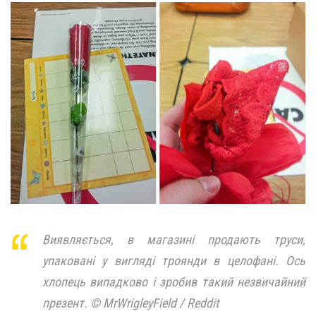
Виявляється, в магазині продають труси,
упаковані у вигляді троянди в целофані. Ось
хлопець випадково і зробив такий незвичайний
презент. © MrWrigleyField / Reddit