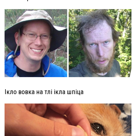
Ікло вовка на тлі ікла шпіца