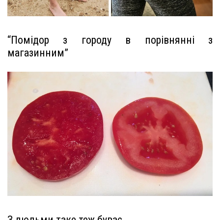
“Помідор з городу в порівнянні з
магазинним”
З людьми таке теж буває