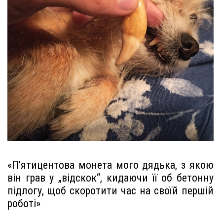
«П’ятицентова монета мого дядька, з якою
він грав у „відскок“, кидаючи її об бетонну
підлогу, щоб скоротити час на своїй першій
роботі»