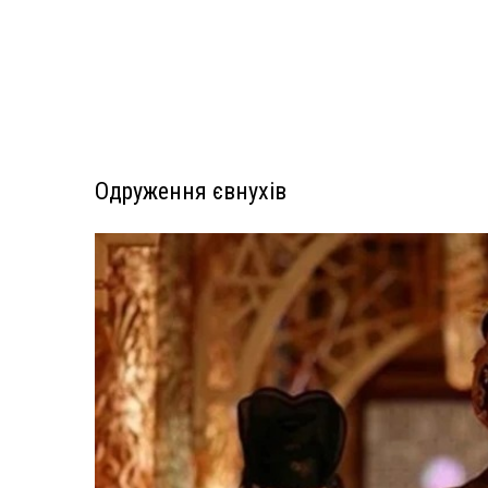
Одруження євнухів