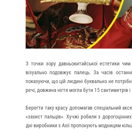
З точки зору давньокитайської естетики чим д
візуально подовжує палець. За часів останнь
показуючи, що цій людині буквально не потрібн
речі, довжина нігтя могла бути 15 сантиметрів і
Берегти таку красу допомагав спеціальний аксе
«захист пальців». Хучжі робили з дорогоцінних
дні виробники з Азії пропонують модницям кільця