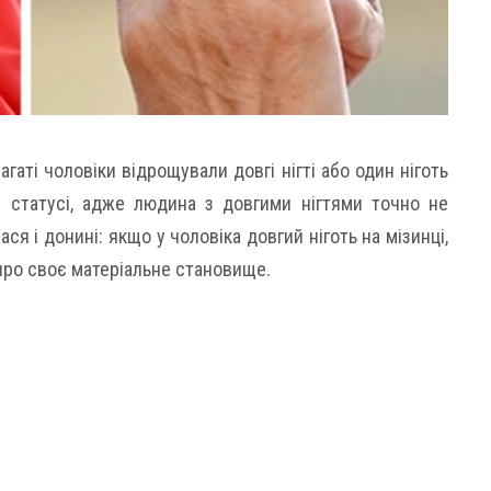
агаті чоловіки відрощували довгі нігті або один ніготь
у статусі, адже людина з довгими нігтями точно не
я і донині: якщо у чоловіка довгий ніготь на мізинці,
 про своє матеріальне становище.