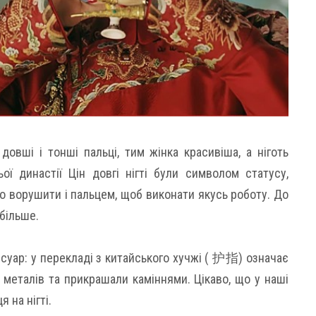
овші і тонші пальці, тим жінка красивіша, а ніготь
ої династії Цін довгі нігті були символом статусу,
о ворушити і пальцем, щоб виконати якусь роботу. До
 більше.
суар: у перекладі з китайського хучжі ( 护指) означає
 металів та прикрашали каміннями. Цікаво, що у наші
 на нігті.