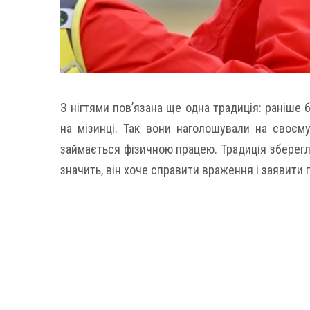
З нігтями пов’язана ще одна традиція: раніше б
на мізинці. Так вони наголошували на своєм
займається фізичною працею. Традиція збереглас
значить, він хоче справити враження і заявити