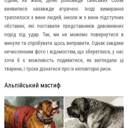
Однак, на жаль, деякі різновиди свійських собак
виявилися назавжди втрачені. Іноді вимирання
траплялося з вини людей, інколи ж з вини підступних
обставин, які поставили представників дивовижних
порід під удар. Так, ми не можемо повернутися в
минуле та спробувати щось виправити. Однак завдяки
нечисленним фото і відомостям, що збереглися, у нас
хоча б є можливість подивитися, як виглядали ці
тварини, і трохи дізнатися про їх неповторні риси.
Альпійський мастиф