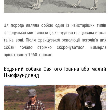
Ця порода являла собою один із найстаріших типів
французької мисливської, яка чудово працювала в полі
та на воді. Після французької революції поголів’я цих
собак почало стрімко скорочуватися. Вимерла
орієнтовно у 1960-х роках.
Водяний собака Святого Іоанна або малий
Ньюфаундленд