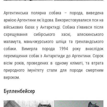
Аргентинська полярна собака – порода, виведена
армією Аргентини як їздова. Використовувалися пси на
військових базах у Антарктиді. Собака з’явився після
схрещування сибірського хаскі, аляскинського
маламута, маньчжурського шпіца та гренландського
собаки. Вимерла порода 1994 року внаслідок
переміщення собак з Антарктиди до Аргентини. Сорок
вісім років, проведених в одному кліматі, та втрата
природного імунітету стали для породи смертним
вироком.
Булленбейсер