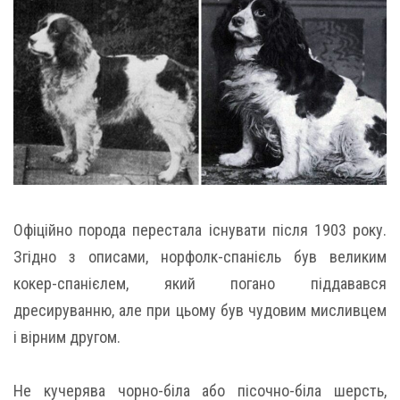
Офіційно порода перестала існувати після 1903 року.
Згідно з описами, норфолк-спанієль був великим
кокер-спанієлем, який погано піддавався
дресируванню, але при цьому був чудовим мисливцем
і вірним другом.
Не кучерява чорно-біла або пісочно-біла шерсть,