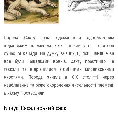
Порода Сахту була одомашнена однойменним
індіанським племенем, яке проживає на території
сучасної Канади. На думку вчених, ці пси швидше за
все були нащадками вовків. Сахту практично не
гавкали та відрізнялися відмінними мисливськими
якостями. Порода зникла в XIX столітті через
невблаганне та різке скорочення чисельності племені,
в якому її розводили.
Бонус: Сахалінський хаскі