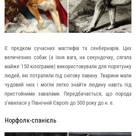
Є предком сучасних мастифів та сенбернарів. Цих
величезних собак (а їхня вага, на секундочку, сягала
майже 150 кілограмів) використовували для порятунку
людей, які потрапили під снігову лавину. Тварини мали
чудовий нюх і могли легко знайти людину навіть під
пристойними завалами. Передбачається, що порода
з’явилася у Північній Європі до 500 року до н. е.
Норфолк-спанієль