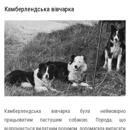
Камберлендська вівчарка
Камберлендська вівчарка була неймовірно
працьовитим пастушим собакою. Порода, що
відрізняється видатним розумом, допомагала випасати