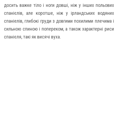
досить важке тіло і ноги довші, ніж у інших польових
спанієлів, але коротше, ніж у ірландських водяних
спаніелів, глибокі груди з довгими похилими плечима і
сильною спиною і попереком, а також характерні риси
спанієля, такі як висячі вуха.