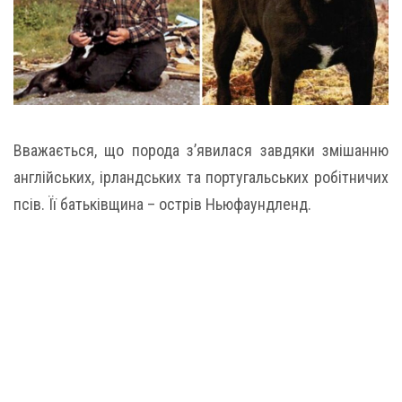
Вважається, що порода з’явилася завдяки змішанню
англійських, ірландських та португальських робітничих
псів. Її батьківщина – острів Ньюфаундленд.