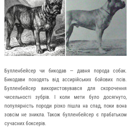
Булленбейсер чи бикодав — давня порода собак.
Бикодави походять від ассирійських бойових псів.
Булленбейсер використовувався для скорочення
чисельності зубрів. І коли мети було досягнуто,
популярність породи різко пішла на спад, поки вона
зовсім не зникла. Також булленбейсер є прабатьком
сучасних боксерів.