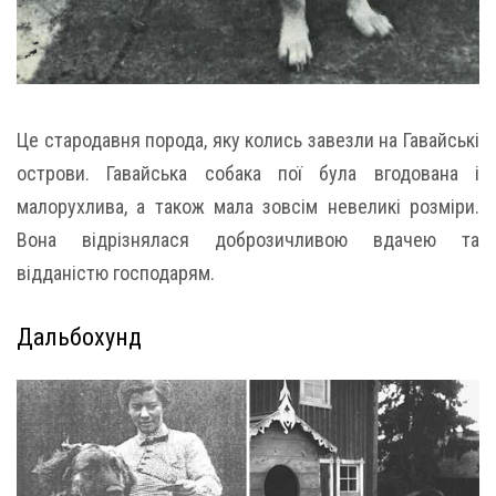
Це стародавня порода, яку колись завезли на Гавайські
острови. Гавайська собака пої була вгодована і
малорухлива, а також мала зовсім невеликі розміри.
Вона відрізнялася доброзичливою вдачею та
відданістю господарям.
Дальбохунд