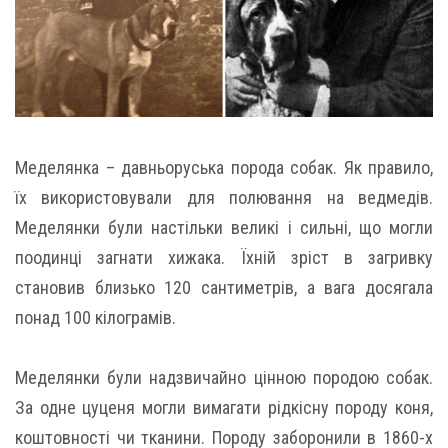
Меделянка – давньоруська порода собак. Як правило,
їх використовували для полювання на ведмедів.
Меделянки були настільки великі і сильні, що могли
поодинці загнати хижака. Їхній зріст в загривку
становив близько 120 сантиметрів, а вага досягала
понад 100 кілограмів.
Меделянки були надзвичайно цінною породою собак.
За одне цуценя могли вимагати рідкісну породу коня,
коштовності чи тканини. Породу заборонили в 1860-х