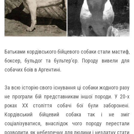
Батьками кордівського бійцевого собаки стали мастиф,
боксер, бульдог та бультер’єр. Породу вивели для
собачих боїв в Аргентині.
За всю історію свого існування ці собаки жодного разу
не програли бій представникам іншої породи. У 20-х
роках ХХ століття собачі бої були заборонені.
Кордівський бійцевий собака так і не зміг
соціалізуватися, внаслідок чого породу перестали
розводити, як небезпечну для людини і нездатну стати