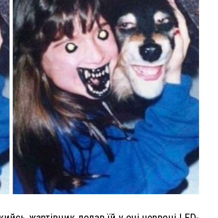
кийсь жартівник додав їй у очі червоні LED-