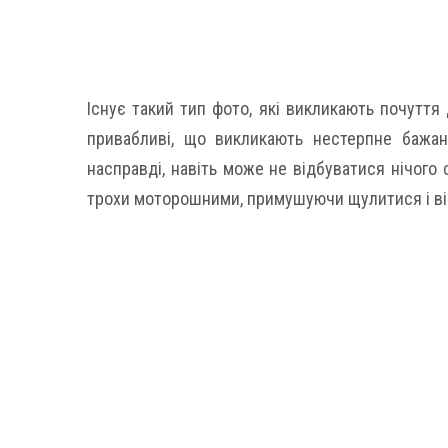
Існує такий тип фото, які викликають почуття 
привабливі, що викликають нестерпне бажан
насправді, навіть може не відбуватися нічого 
трохи моторошними, примушуючи щулитися і відч