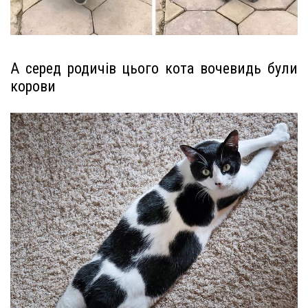
А серед родичів цього кота вочевидь були
корови