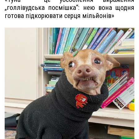
„голлівудська посмішка“: нею вона щодня
готова підкорювати серця мільйонів»