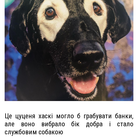
Це цуценя хаскі могло б грабувати банки,
але воно вибрало бік добра і стало
службовим собакою