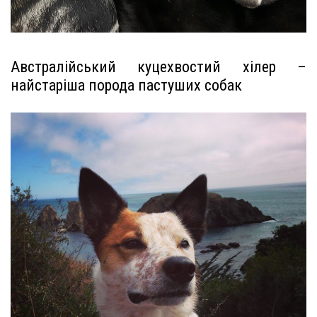
Австралійський куцехвостий хілер –
найстаріша порода пастуших собак