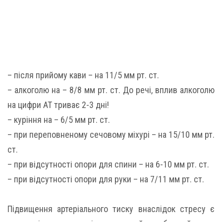
– після прийому кави – на 11/5 мм рт. ст.
– алкоголю на – 8/8 мм рт. ст. До речі, вплив алкоголю
на цифри АТ триває 2-3 дні!
– куріння на – 6/5 мм рт. ст.
– при переповненому сечовому міхурі – на 15/10 мм рт.
ст.
– при відсутності опори для спини – на 6-10 мм рт. ст.
– при відсутності опори для руки – на 7/11 мм рт. ст.
Підвищення артеріального тиску внаслідок стресу є