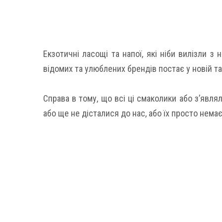
Екзотичні ласощі та напої, які ніби вилізли з
відомих та улюблених брендів постає у новій та
Справа в тому, що всі ці смаколики або з’явл
або ще не дісталися до нас, або їх просто нема