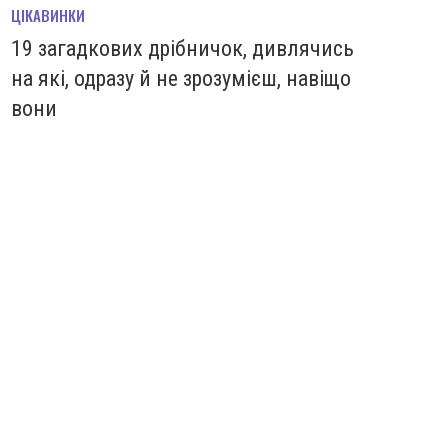
ЦІКАВИНКИ
19 загадкових дрібничок, дивлячись
на які, одразу й не зрозумієш, навіщо
вони