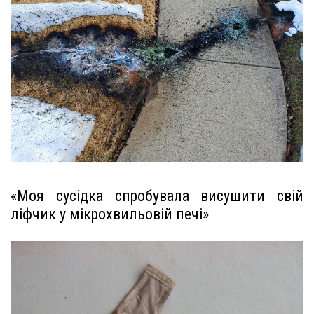
«Моя сусідка спробувала висушити свій
ліфчик у мікрохвильовій печі»