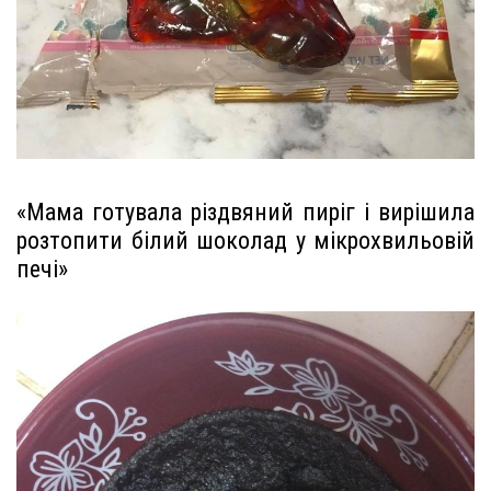
«Мама готувала різдвяний пиріг і вирішила
розтопити білий шоколад у мікрохвильовій
печі»