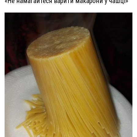
«Не намагайтеся варити макарони у чашці»