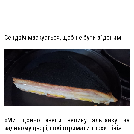
Сендвіч маскується, щоб не бути з’їденим
«Ми щойно звели велику альтанку на
задньому дворі, щоб отримати трохи тіні»