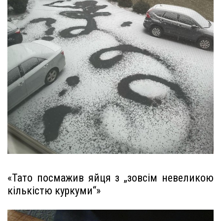
«Тато посмажив яйця з „зовсім невеликою
кількістю куркуми“»