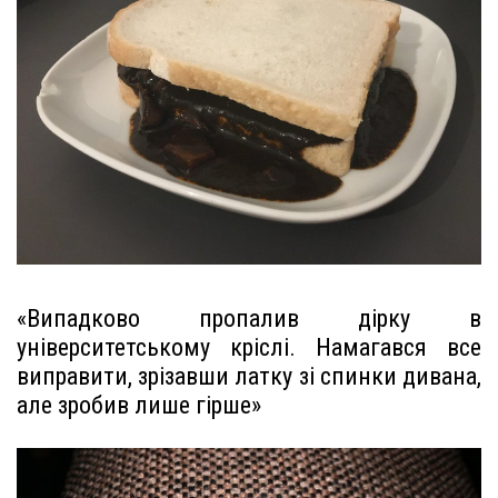
«Випадково пропалив дірку в
університетському кріслі. Намагався все
виправити, зрізавши латку зі спинки дивана,
але зробив лише гірше»