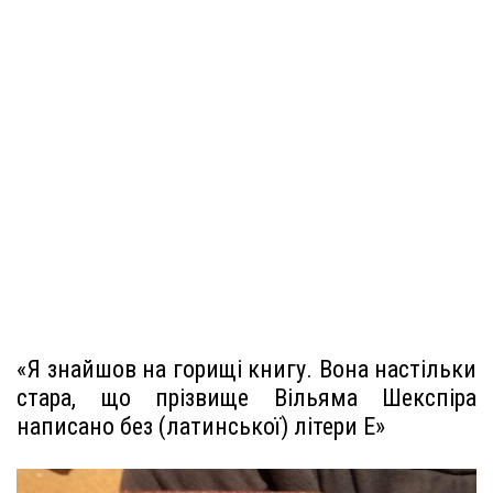
«Я знайшов на горищі книгу. Вона настільки
стара, що прізвище Вільяма Шекспіра
написано без (латинської) літери E»