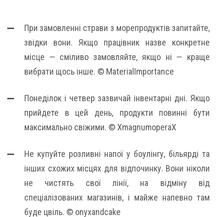
При замовленні страви з морепродуктів запитайте,
звідки вони. Якщо працівник назве конкретне
місце — сміливо замовляйте, якщо ні — краще
вибрати щось інше. © MaterialImportance
Понеділок і четвер зазвичай інвентарні дні. Якщо
прийдете в цей день, продукти повинні бути
максимально свіжими. © XmagnumoperaX
Не купуйте розливні напої у боулінгу, більярді та
інших схожих місцях для відпочинку. Вони ніколи
не чистять свої лінії, на відміну від
спеціалізованих магазинів, і майже напевно там
буде цвіль. © onyxandcake