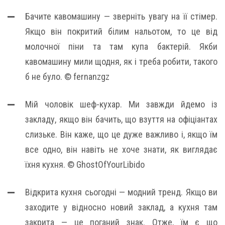
Бачите кавомашину — зверніть увагу на її стімер.
Якщо він покритий білим нальотом, то це від
молочної піни та там купа бактерій. Якби
кавомашину мили щодня, як і треба робити, такого
б не було. © fernanzgz
Мій чоловік шеф-кухар. Ми завжди йдемо із
закладу, якщо він бачить, що взуття на офіціантах
слизьке. Він каже, що це дуже важливо і, якщо їм
все одно, він навіть не хоче знати, як виглядає
їхня кухня. © GhostOfYourLibido
Відкрита кухня сьогодні — модний тренд. Якщо ви
заходите у відносно новий заклад, а кухня там
закрита — це поганий знак. Отже, їм є що