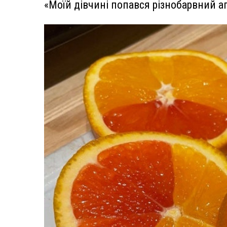
«Моїй дівчині попався різнобарвний 