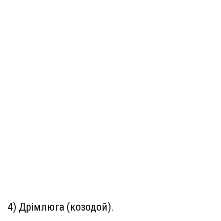
4) Дрімлюга (козодой).