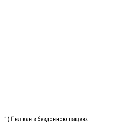
1) Пелікан з бездонною пащею.