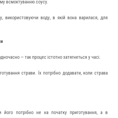
ому всмоктуванню соусу.
ту, використовуючи воду, в якій вона варилася, для
ми
дночасно — так процес істотно затягнеться у часі.
отування страви. Їх потрібно додавати, коли страва
и його потрібно не на початку приготування, а в