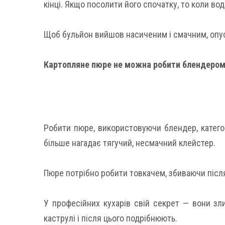
кінці. Якщо посолити його спочатку, то коли во
Щоб бульйон вийшов насиченим і смачним, опус
Картопляне пюре не можна робити блендеро
Робити пюре, використовуючи блендер, катего
більше нагадає тягучий, несмачний клейстер.
Пюре потрібно робити товкачем, збиваючи післ
У професійних кухарів свій секрет — вони зл
каструлі і після цього подрібнюють.