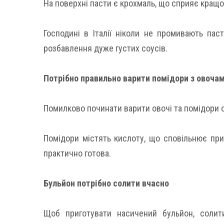
На поверхні пасти є крохмаль, що сприяє кращ
Господині в Італії ніколи не промивають пас
розбавлення дуже густих соусів.
Потрібно правильно варити помідори з овоча
Помилково починати варити овочі та помідори о
Помідори містять кислоту, що сповільнює приг
практично готова.
Бульйон потрібно солити вчасно
Щоб приготувати насичений бульйон, солит