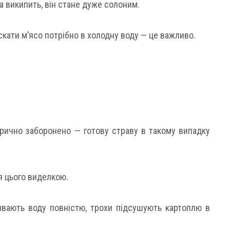
да википить, він стане дуже солоним.
кати м’ясо потрібно в холодну воду — це важливо.
м
рично заборонено — готову страву в такому випадку
я цього виделкою.
ивають воду повністю, трохи підсушують картоплю в