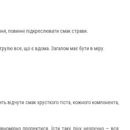
ння, повинні підкреслювати смак страви.
трулю все, що є вдома. Загалом має бути в міру.
ить відчути смак хрусткого тіста, кожного компонента,
вномірно пропектися. Їсти таку піцу незручно — вся