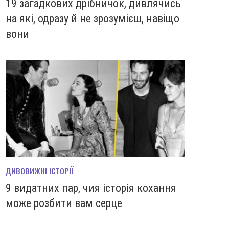
19 загадкових дрібничок, дивлячись
на які, одразу й не зрозумієш, навіщо
вони
ДИВОВИЖНІ ІСТОРІЇ
9 видатних пар, чия історія кохання
може розбити вам серце