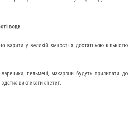
ості води
но варити у великій ємності з достатньою кількістю
 вареники, пельмені, макарони будуть прилипати до
не здатна викликати апетит.