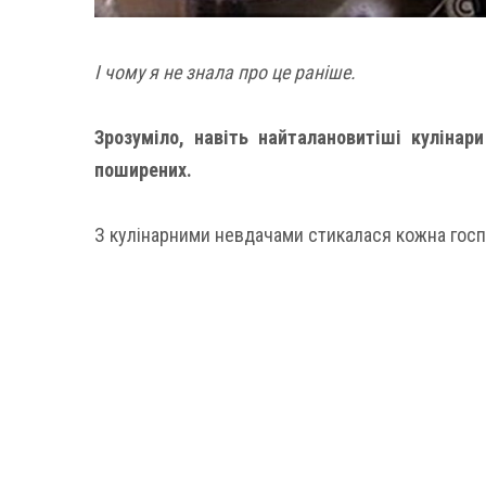
І чому я не знала про це раніше.
Зрозуміло, навіть найталановитіші кулінар
поширених.
З кулінарними невдачами стикалася кожна госпо