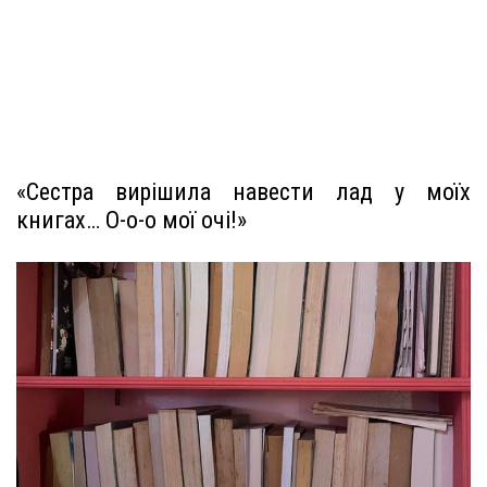
«Сестра вирішила навести лад у моїх
книгах… О-о-о мої очі!»