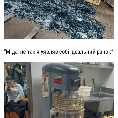
“М-да, не так я уявляв собі ідеальний ранок”