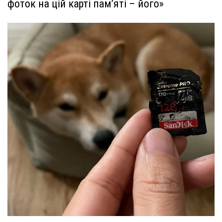
фоток на цій карті пам’яті – його»