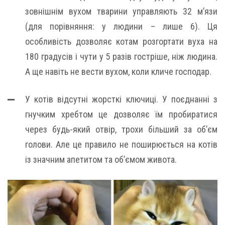
зовнішнім вухом тварини управляють 32 м’язи
(для порівняння: у людини – лише 6). Ця
особливість дозволяє котам розгортати вуха на
180 градусів і чути у 5 разів гостріше, ніж людина.
А ще навіть не вести вухом, коли кличе господар.
У котів відсутні жорсткі ключиці. У поєднанні з
гнучким хребтом це дозволяє їм пробиратися
через будь-який отвір, трохи більший за об’єм
голови. Але це правило не поширюється на котів
із значним апетитом та об’ємом живота.