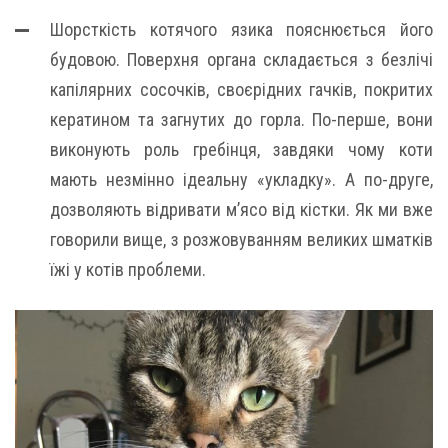
Шорсткість котячого язика пояснюється його
будовою. Поверхня органа складається з безлічі
капілярних сосочків, своєрідних гачків, покритих
кератином та загнутих до горла. По-перше, вони
виконують роль гребінця, завдяки чому коти
мають незмінно ідеальну «укладку». А по-друге,
дозволяють відривати м’ясо від кістки. Як ми вже
говорили вище, з розжовуванням великих шматків
їжі у котів проблеми.