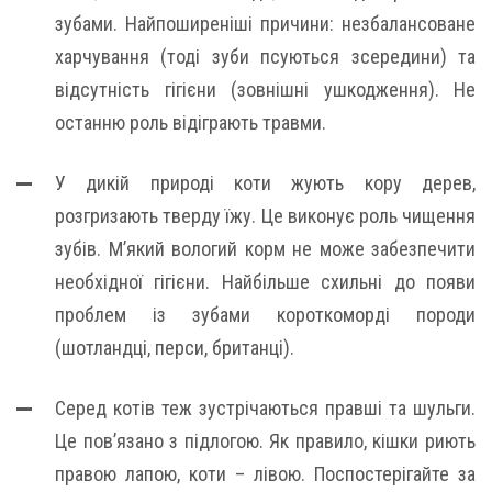
зубами. Найпоширеніші причини: незбалансоване
харчування (тоді зуби псуються зсередини) та
відсутність гігієни (зовнішні ушкодження). Не
останню роль відіграють травми.
У дикій природі коти жують кору дерев,
розгризають тверду їжу. Це виконує роль чищення
зубів. М’який вологий корм не може забезпечити
необхідної гігієни. Найбільше схильні до появи
проблем із зубами короткоморді породи
(шотландці, перси, британці).
Серед котів теж зустрічаються правші та шульги.
Це пов’язано з підлогою. Як правило, кішки риють
правою лапою, коти – лівою. Поспостерігайте за