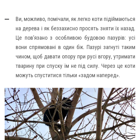
Ви, можливо, помічали, як легко коти підіймаються
на дерева і як беззахисно просять зняти їх назад.
Це пов’язано з особливою будовою пазурів: усі
вони спрямовані в один бік. Пазурі загнуті таким
чином, щоб давати опору при русі вгору, утримати
тварину при спуску їм не під силу. Через це коти
можуть спуститися тільки «задом наперед».