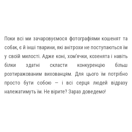
Поки всі ми зачаровуємося фотографіями кошенят та
собак, є й інші тварини, які анітрохи не поступаються їм
у своїй милості. Адже коні, хом’ячки, козенята і навіть
білки здатні скласти конкуренцію більш
розтиражованим вихованцям. Для цього їм потрібно
просто бути собою — і всі серця людей відразу
належатимуть їм. Не вірите? Зараз доведемо!