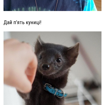
Дай п’ять куниці!