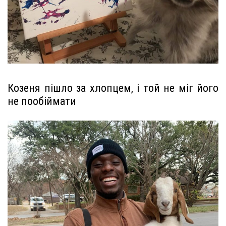
Козеня пішло за хлопцем, і той не міг його
не пообіймати