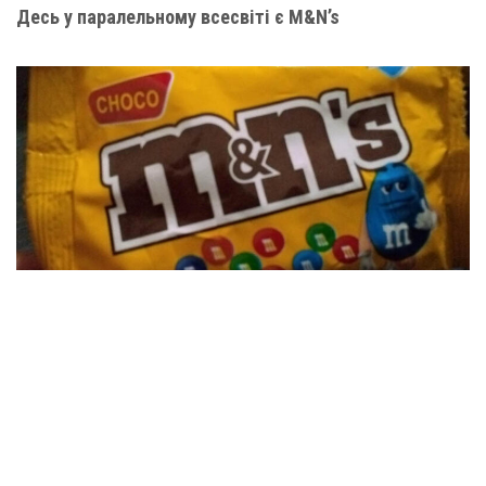
Десь у паралельному всесвіті є M&N’s