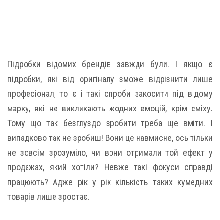
Підробки відомих брендів завжди були. І якщо є
підробки, які від оригіналу зможе відрізнити лише
професіонал, то є і такі спроби закосити під відому
марку, які не викликають жодних емоцій, крім сміху.
Тому що так безглуздо зробити треба ще вміти. І
випадково так не зробиш! Вони це навмисне, ось тільки
не зовсім зрозуміло, чи вони отримали той ефект у
продажах, який хотіли? Невже такі фокуси справді
працюють? Адже рік у рік кількість таких кумедних
товарів лише зростає.