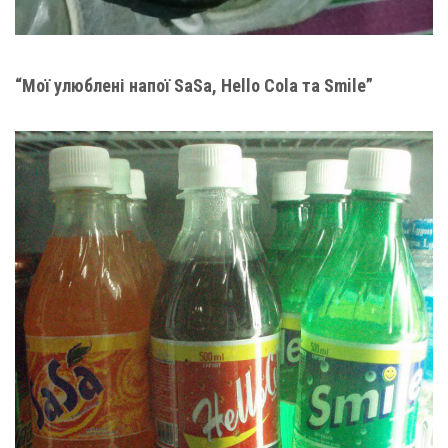
“Мої улюблені напої SaSa, Hello Cola та Smile”