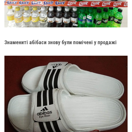
Знамениті абібаси знову були помічені у продажі