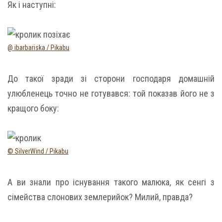
Як і наступні:
@ ibarbariska / Pikabu
До такої зради зі сторони господаря домашній
улюбленець точно не готувався: той показав його не з
кращого боку:
© SilverWind / Pikabu
А ви знали про існування такого малюка, як сенгі з
сімейства слонових землерийок? Милий, правда?