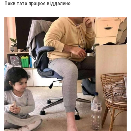
Поки тато працює віддалено