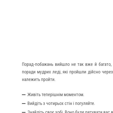
Порад-побажань вийшло не так вже й багато, 
поради мудрих леді, які пройшли дійсно через 
належить пройти.
Живіть теперішнім моментом.
Вийдіть з чотирьох стін і погуляйте.
Знайдіть своє хобі. Воно буде рятувати вас в