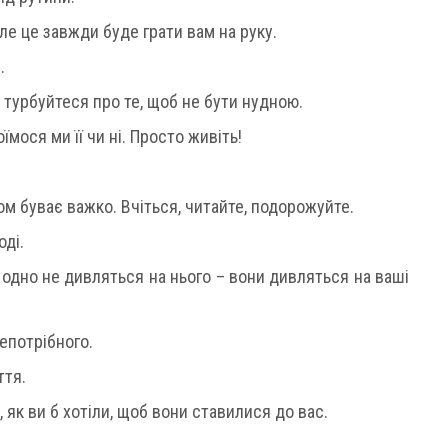
ле це завжди буде грати вам на руку.
.
 турбуйтеся про те, щоб не бути нудною.
їмося ми її чи ні. Просто живіть!
м буває важко. Вчіться, читайте, подорожуйте.
оді.
 одно не дивляться на нього – вони дивляться на ваші
епотрібного.
ття.
, як ви б хотіли, щоб вони ставилися до вас.