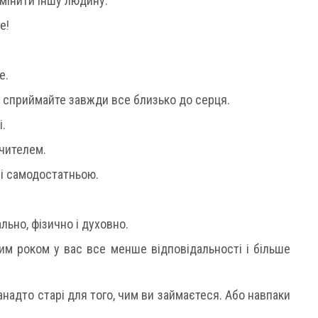
змінити іншу людину.
е!
е.
е сприймайте завжди все близько до серця.
і.
учителем.
 і самодостатньою.
ьно, фізично і духовно.
ним роком у вас все менше відповідальності і більше
надто старі для того, чим ви займаєтеся. Або навпаки