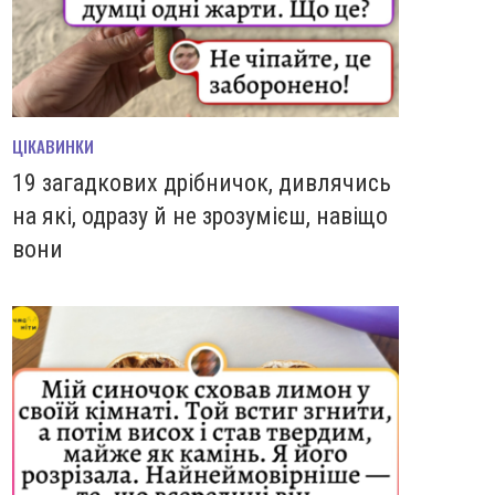
ЦІКАВИНКИ
19 загадкових дрібничок, дивлячись
на які, одразу й не зрозумієш, навіщо
вони