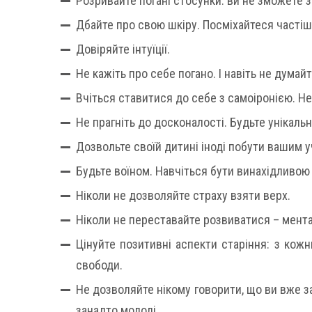
Розривайте погані стосунки: ви не зможете 
Дбайте про свою шкіру. Посміхайтеся частіш
Довіряйте інтуїції.
Не кажіть про себе погано. І навіть не думайт
Вчіться ставитися до себе з самоіронією. Н
Не прагніть до досконалості. Будьте унікальн
Дозвольте своїй дитині іноді побути вашим 
Будьте воїном. Навчіться бути винахідливою
Ніколи не дозволяйте страху взяти верх.
Ніколи не переставайте розвиватися – ментал
Цінуйте позитивні аспекти старіння: з кож
свободи.
Не дозволяйте нікому говорити, що ви вже за
занадто молоді.