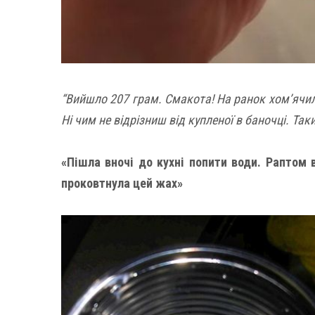
“Вийшло 207 грам. Смакота! На ранок хом’ячили
Ні чим не відрізниш від купленої в баночці. Так
«Пішла вночі до кухні попити води. Раптом 
проковтнула цей жах»