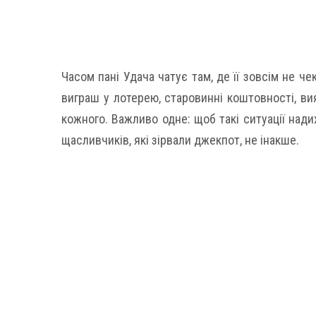
Часом пані Удача чатує там, де її зовсім не ч
виграш у лотерею, старовинні коштовності, вияв
кожного. Важливо одне: щоб такі ситуації нади
щасливчиків, які зірвали джекпот, не інакше.