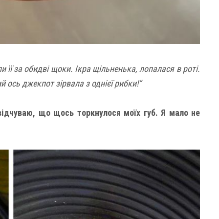
 її за обидві щоки. Ікра щільненька, лопалася в роті.
ий ось джекпот зірвала з однієї рибки!”
відчуваю, що щось торкнулося моїх губ. Я мало не