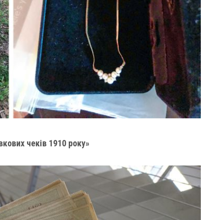
вкових чеків 1910 року»