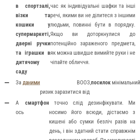
в спортзалі,
час як індивідуальні шафки та інші
візки та
речі, якими ви не ділитеся з іншими
кошики у
людьми, повинні бути в порядку.
супермаркеті,
Якщо ви доторкнулися до
дверні ручки
потенційно зараженого предмета,
та іграшки в
як можна швидше вимийте руки і не
дитячому
чіпайте обличчя.
саду
За
даними
ВООЗ,
посилок
мінімальний
ризик заразитися від
А
смартфон
точно слід дезинфікувати. Ми
ось
носимо його всюди, дістаємо з
кишені або сумки безліч разів на
день, і він здатний стати справжнім