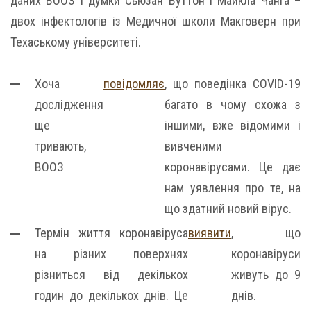
даних ВООЗ і думки Сьюзан Вуттон і Майкла Чанга –
двох інфектологів із Медичної школи Макговерн при
Техаському університеті.
Хоча
повідомляє
, що поведінка COVID-19
дослідження
багато в чому схожа з
ще
іншими, вже відомими і
тривають,
вивченими
ВООЗ
коронавірусами. Це дає
нам уявлення про те, на
що здатний новий вірус.
Термін життя коронавіруса
виявити
, що
на різних поверхнях
коронавіруси
різниться від декількох
живуть до 9
годин до декількох днів. Це
днів.