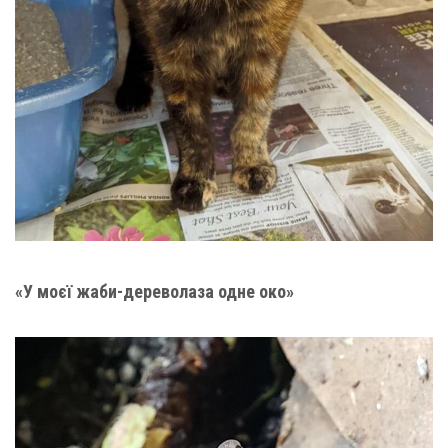
«У моєї жаби-дереволаза одне око»