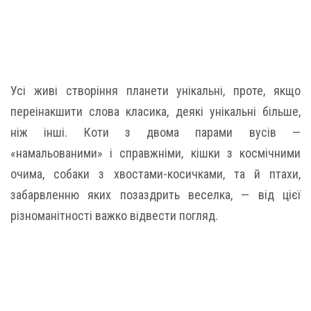
Усі живі створіння планети унікальні, проте, якщо
переінакшити слова класика, деякі унікальні більше,
ніж інші. Коти з двома парами вусів —
«намальованими» і справжніми, кішки з космічними
очима, собаки з хвостами-косичками, та й птахи,
забарвленню яких позаздрить веселка, — від цієї
різноманітності важко відвести погляд.