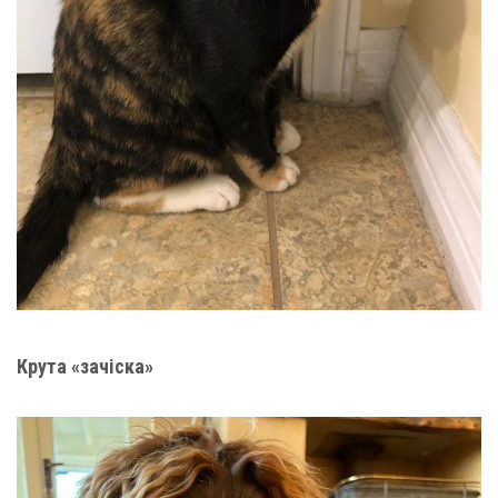
Крута «зачіска»