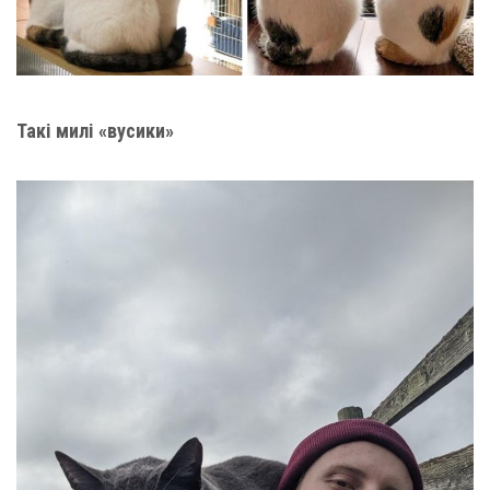
Такі милі «вусики»