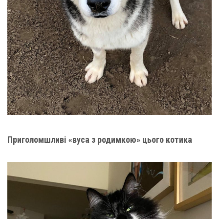
Приголомшливі «вуса з родимкою» цього котика