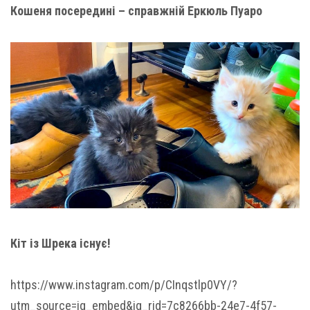
Кошеня посередині – справжній Еркюль Пуаро
Кіт із Шрека існує!
https://www.instagram.com/p/CInqstlp0VY/?
utm_source=ig_embed&ig_rid=7c8266bb-24e7-4f57-