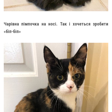
Чарівна пімпочка на носі. Так і хочеться зробити
«біп-біп»