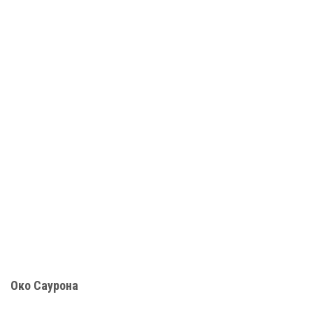
Око Саурона