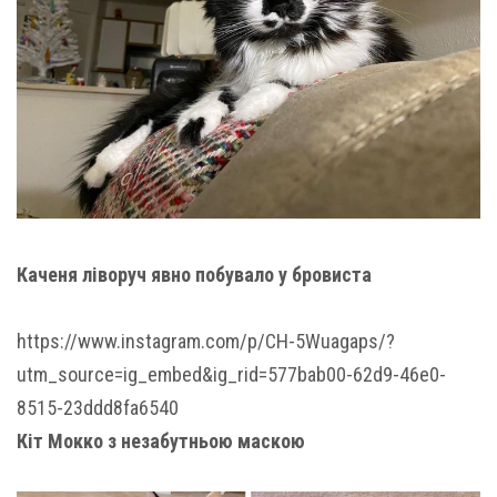
Каченя ліворуч явно побувало у бровиста
https://www.instagram.com/p/CH-5Wuagaps/?
utm_source=ig_embed&ig_rid=577bab00-62d9-46e0-
8515-23ddd8fa6540
Кіт Мокко з незабутньою маскою