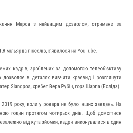
аження Марса з найвищим дозволом, отримане за
,8 мільярда пікселів, з’явилося на YouTube.
емих кадрів, зроблених за допомогою телеоб’єктиву
а дозволяє в деталях вивчити краєвид і розглянути
тер Slangpos, хребет Вера Рубін, гора Шарпа (Еоліда).
 2019 року, коли у ровера не було інших завдань. На
ною годин протягом чотирьох днів. Щоб домогтися
 незалежно від кута зйомки, кадри виконувалися в один