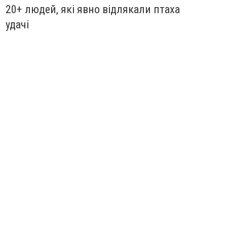
20+ людей, які явно відлякали птаха
удачі