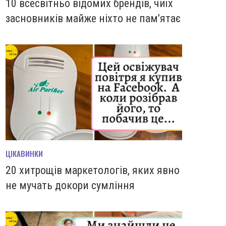
10 всесвітньо відомих брендів, чиїх
засновників майже ніхто не пам’ятає
ЦІКАВИНКИ
20 хитрощів маркетологів, яких явно
не мучать докори сумління