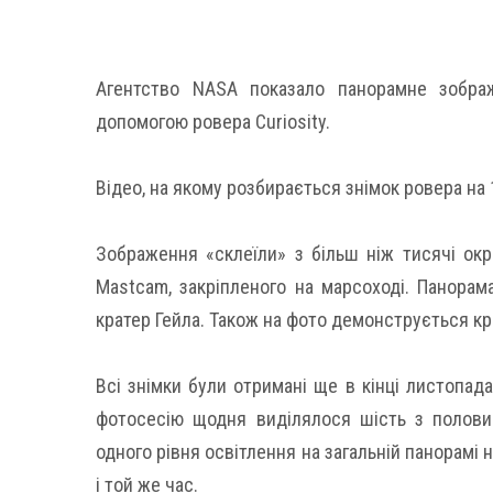
Агентство NASA показало панорамне зобр
допомогою ровера Curiosity.
Відео, на якому розбирається знімок ровера на 1
Зображення «склеїли» з більш ніж тисячі окр
Mastcam, закріпленого на марсоході. Панорам
кратер Гейла. Також на фото демонструється кра
Всі знімки були отримані ще в кінці листопада
фотосесію щодня виділялося шість з полови
одного рівня освітлення на загальній панорамі
і той же час.