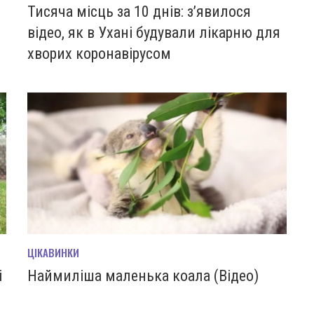
Тисяча місць за 10 днів: з’явилося
відео, як в Ухані будували лікарню для
хворих коронавірусом
ЦІКАВИНКИ
і
Наймиліша маленька коала (Відео)